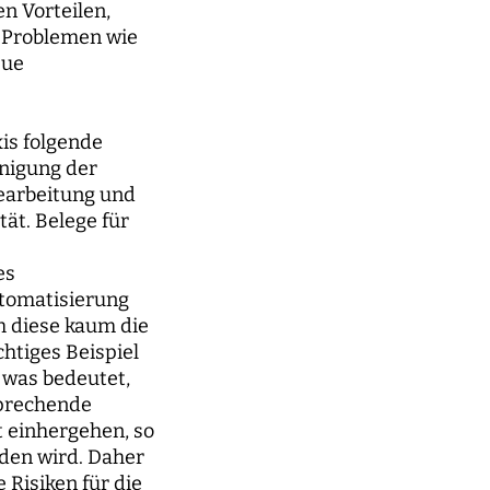
n Vorteilen,
 Problemen wie
eue
is folgende
unigung der
Bearbeitung und
ät. Belege für
es
utomatisierung
h diese kaum die
htiges Beispiel
 was bedeutet,
sprechende
t einhergehen, so
den wird. Daher
e Risiken für die