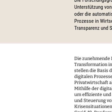
Die Forschungsgru
Commons
Digita
Weizenbaum-Forum
Über Joseph Weizenbaum
Pizza 
Jahres
Weize
Princi
Unterstützung von
oder die automati
Daten, algorithmische
Dynami
Weizenbaum-Podcasts
Policy
Instit
Systeme und Ethik
Mobili
Prozesse in Wirts
Zusammenhalt in der
Kurat
Transparenz und S
Lokale
vernetzten Gesellschaft
Beirat
Netzw
WEIZENBAUM DIGITAL SCIENCE CENTER
FORSCH
Die zunehmende Nu
Transformation in 
Metaforschung
Forsc
stellen die Basis 
digitalen Prozess
Forschungssynthesen
Princi
Privatwirtschaft 
Weizenbaum Panel
Mithilfe der digit
Fellow
um effiziente und
Methodenlab
und Steuerung von
Krisensituatione