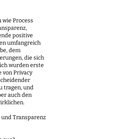
 wie Process
ansparenz,
ende positive
ken umfangreich
rbe, dem
erungen, die sich
eich wurden erste
 von Privacy
tscheidender
u tragen, und
ber auch den
irklichen.
t und Transparenz