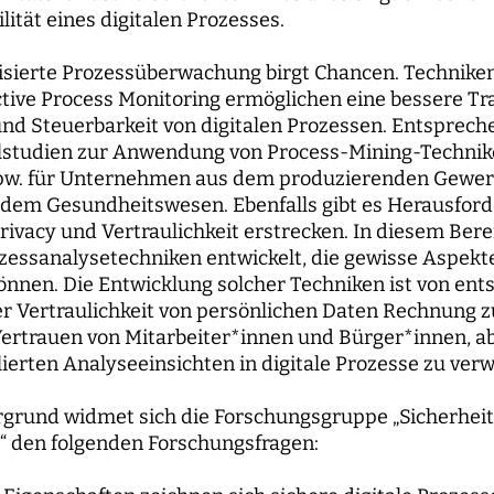
lität eines digitalen Prozesses.
isierte Prozessüberwachung birgt Chancen. Techniken
tive Process Monitoring ermöglichen eine bessere Tr
und Steuerbarkeit von digitalen Prozessen. Entsprech
Fallstudien zur Anwendung von Process-Mining-Techni
pw. für Unternehmen aus dem produzierenden Gewe
dem Gesundheitswesen. Ebenfalls gibt es Herausford
Privacy und Vertraulichkeit erstrecken. In diesem Ber
essanalysetechniken entwickelt, die gewisse Aspekte
önnen. Die Entwicklung solcher Techniken ist von en
 Vertraulichkeit von persönlichen Daten Rechnung z
ertrauen von Mitarbeiter*innen und Bürger*innen, a
ierten Analyseeinsichten in digitale Prozesse zu verw
rgrund widmet sich die Forschungsgruppe „Sicherhei
e“ den folgenden Forschungsfragen: