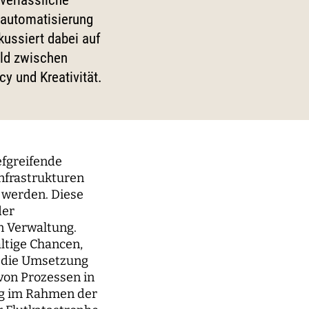
verlässliche
digitaler Prozesse
sautomatisierung
ussiert dabei auf
elt
Technik, Macht und Herrschaft
eld zwischen
y und Kreativität.
efgreifende
Infrastrukturen
t werden. Diese
der
n Verwaltung.
ältige Chancen,
ür die Umsetzung
m der
von Prozessen in
ng im Rahmen der