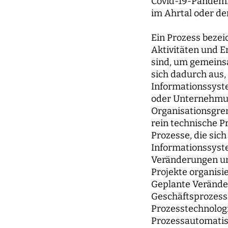
Covid-19-Pandemie
im Ahrtal oder de
Ein Prozess beze
Aktivitäten und E
sind, um gemeinsa
sich dadurch aus,
Informationssyst
oder Unternehmun
Organisationsgren
rein technische P
Prozesse, die sic
Informationssyste
Veränderungen un
Projekte organisi
Geplante Verände
Geschäftsprozess
Prozesstechnologi
Prozessautomatis