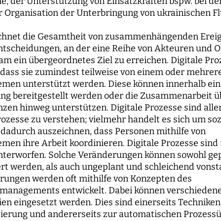
, der Unterstützung von Einsatzkräften bspw. bei de
r Organisation der Unterbringung von ukrainischen Fl
ichnet die Gesamtheit von zusammenhängenden Ereig
ntscheidungen, an der eine Reihe von Akteuren und Ob
m ein übergeordnetes Ziel zu erreichen. Digitale Pr
 dass sie zumindest teilweise von einem oder mehrer
emen unterstützt werden. Diese können innerhalb ein
g bereitgestellt werden oder die Zusammenarbeit ü
zen hinweg unterstützen. Digitale Prozesse sind aller
rozesse zu verstehen; vielmehr handelt es sich um so
h dadurch auszeichnen, dass Personen mithilfe von
men ihre Arbeit koordinieren. Digitale Prozesse sind
terworfen. Solche Veränderungen können sowohl gep
ert werden, als auch ungeplant und schleichend vons
rungen werden oft mithilfe von Konzepten des
managements entwickelt. Dabei können verschiedene 
en eingesetzt werden. Dies sind einerseits Techniken
ierung und andererseits zur automatischen Prozess