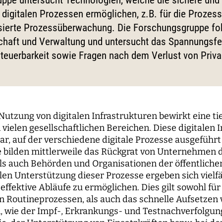
ppe untersucht Technologien, welche die sichere und 
le Propaganda
der Wissenschaft
und...
berichte
nbaum-Filmnacht
pal Investigators
Kommunikation
 digitalen Prozessen ermöglichen, z.B. für die Prozes
sierte Prozessüberwachung. Die Forschungsgruppe fok
ken der digitalen
Bildung für die digitale W
 Roundtables
utsrat
Personal
sierung
chaft und Verwaltung und untersucht das Spannungsf
orium
Finanzen
teuerbarkeit sowie Fragen nach dem Verlust von Privac
 digitale Öffentlichkeiten
IT
erk
ENDE
WEITERE SEITEN
tzung von digitalen Infrastrukturen bewirkt eine ti
vielen gesellschaftlichen Bereichen. Diese digitalen 
hende
Forschungsprojekte
dar, auf der verschiedene digitale Prozesse ausgeführ
e bilden mittlerweile das Rückgrat von Unternehmen 
pal Investigators
Open-Access-
als auch Behörden und Organisationen der öffentliche
Publikationsfonds
alen Unterstützung dieser Prozesse ergeben sich vielf
ships
 effektive Abläufe zu ermöglichen. Dies gilt sowohl f
Das Forschungsprogram
 Routineprozessen, als auch das schnelle Aufsetzen 
Aufbauphase
n, wie der Impf-, Erkrankungs- und Testnachverfolgu