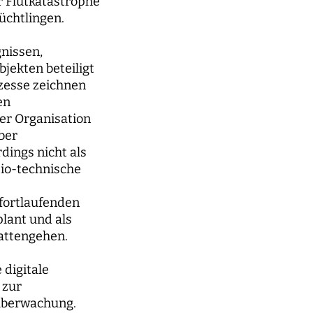
r Flutkatastrophe
üchtlingen.
nissen,
jekten beteiligt
ozesse zeichnen
en
er Organisation
ber
dings nicht als
zio-technische
 fortlaufenden
lant und als
tattengehen.
digitale
 zur
überwachung.