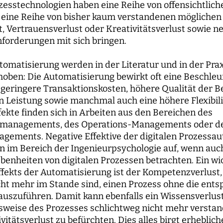
ozesstechnologien haben eine Reihe von offensichtliche
 eine Reihe von bisher kaum verstandenen möglichen
 Vertrauensverlust oder Kreativitätsverlust sowie n
nforderungen mit sich bringen.
tomatisierung werden in der Literatur und in der Prax
hoben: Die Automatisierung bewirkt oft eine Beschle
 geringere Transaktionskosten, höhere Qualität der 
n Leistung sowie manchmal auch eine höhere Flexibilit
fekte finden sich in Arbeiten aus den Bereichen des
smanagements, des Operations-Managements oder d
ements. Negative Effektive der digitalen Prozessa
n im Bereich der Ingenieurpsychologie auf, wenn auc
benheiten von digitalen Prozessen betrachten. Ein wic
ffekts der Automatisierung ist der Kompetenzverlust,
ht mehr im Stande sind, einen Prozess ohne die ent
uszuführen. Damit kann ebenfalls ein Wissensverlus
sweise des Prozesses schlichtweg nicht mehr verstan
ivitätsverlust zu befürchten. Dies alles birgt erheblich