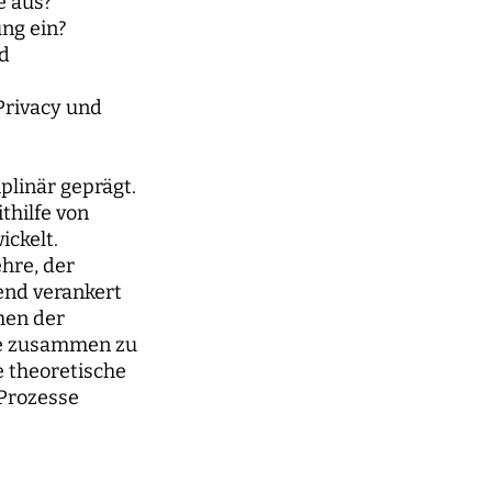
e aus?
ung ein?
nd
Privacy und
iplinär geprägt.
thilfe von
ckelt.
hre, der
end verankert
hen der
ie zusammen zu
e theoretische
 Prozesse