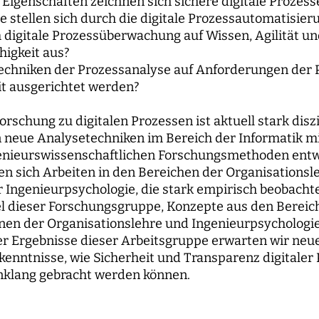
Eigenschaften zeichnen sich sichere digitale Prozess
e stellen sich durch die digitale Prozessautomatisier
h digitale Prozessüberwachung auf Wissen, Agilität u
higkeit aus?
echniken der Prozessanalyse auf Anforderungen der 
it ausgerichtet werden?
orschung zu digitalen Prozessen ist aktuell stark disz
 neue Analysetechniken im Bereich der Informatik mi
enieurswissenschaftlichen Forschungsmethoden entwi
en sich Arbeiten in den Bereichen der Organisationsle
r Ingenieurpsychologie, die stark empirisch beobacht
Ziel dieser Forschungsgruppe, Konzepte aus den Bereic
enen der Organisationslehre und Ingenieurpsycholog
der Ergebnisse dieser Arbeitsgruppe erwarten wir neu
kenntnisse, wie Sicherheit und Transparenz digitaler
inklang gebracht werden können.