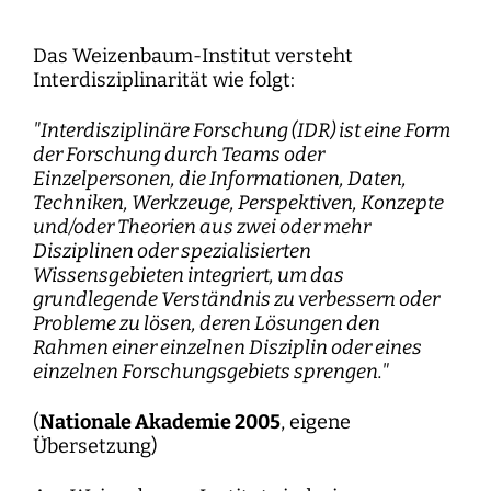
Kartographie der Digitalisierungsforschung
Einzelpublikationen
Forschungsmanagement
Normsetzung und Entscheidungsverfahren
WEIZENBAUM DIGITAL SCIENCE CENTER
Weizenbaum-Podcasts
Propaganda
Weizenbaum Library
Karriereförderung
Pizza und...
Jahresberichte
Weizenbaum-Filmnacht
Principal Investigators
Digitalisierung und Öffnung der Wissenschaft
DigiMeet
Institut
Transfer und Dialog
Digitalisierung und vernetzte Sicherheit
Zusammenhalt in der vernetzten Gesellschaft
Das Weizenbaum-Institut versteht
Dynamiken der digitalen Mobilisierung
FORSCHENDE
Open-Access-Publikationsfonds
Stellenangebote
Metaforschung
Policy Roundtables
Institutsrat
Bildung für die digitale Welt
Interdisziplinarität wie folgt:
Kommunikation
Sicherheit und Transparenz digitaler
Lokale digitale Öffentlichkeiten
Fellowships
Forschungssynthesen
Kuratorium
Prozesse
WEITERE SEITEN
Forschende
"Interdisziplinäre Forschung (IDR) ist eine Form
Personal
Presse
der Forschung durch Teams oder
Weizenbaum Panel
Beirat
Technik, Macht und Herrschaft
Principal Investigators
Einzelpersonen, die Informationen, Daten,
Finanzen
Forschungsprojekte
Methodenlab
Techniken, Werkzeuge, Perspektiven, Konzepte
Netzwerk
Fellowships
IT
und/oder Theorien aus zwei oder mehr
Newsletter
Open-Access-Publikationsfonds
Disziplinen oder spezialisierten
Wissensgebieten integriert, um das
Das Forschungsprogramm der Aufbauphase
grundlegende Verständnis zu verbessern oder
Probleme zu lösen, deren Lösungen den
Rahmen einer einzelnen Disziplin oder eines
einzelnen Forschungsgebiets sprengen."
(
Nationale Akademie 2005
, eigene
Übersetzung)