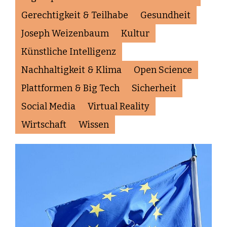
Gerechtigkeit & Teilhabe
Gesundheit
Joseph Weizenbaum
Kultur
Künstliche Intelligenz
Nachhaltigkeit & Klima
Open Science
Plattformen & Big Tech
Sicherheit
Social Media
Virtual Reality
Wirtschaft
Wissen