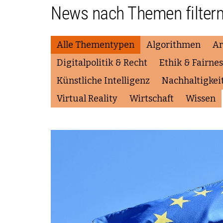
News nach Themen filter
Alle Thementypen
Algorithmen
Ar
Digitalpolitik & Recht
Ethik & Fairnes
Künstliche Intelligenz
Nachhaltigkei
Virtual Reality
Wirtschaft
Wissen