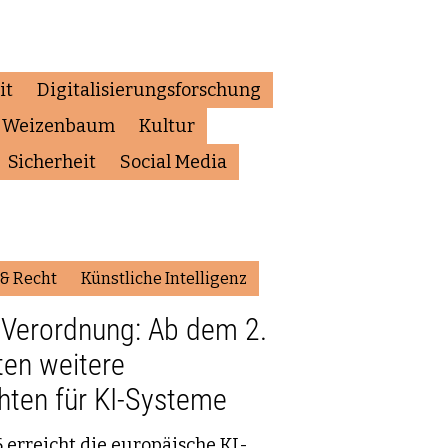
it
Digitalisierungsforschung
h Weizenbaum
Kultur
Sicherheit
Social Media
 & Recht
Künstliche Intelligenz
-Verordnung: Ab dem 2.
ten weitere
hten für KI-Systeme
 erreicht die europäische KI-