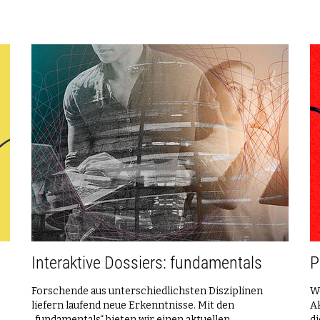
Interaktive Dossiers: fundamentals
P
Forschende aus unterschiedlichsten Disziplinen
W
liefern laufend neue Erkenntnisse. Mit den
Ak
„fundamentals“ bieten wir einen aktuellen,
di