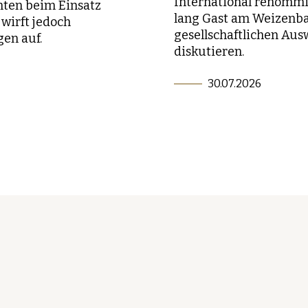
International renommie
hten beim Einsatz
lang Gast am Weizenba
wirft jedoch
gesellschaftlichen Aus
gen auf.
diskutieren.
30.07.2026