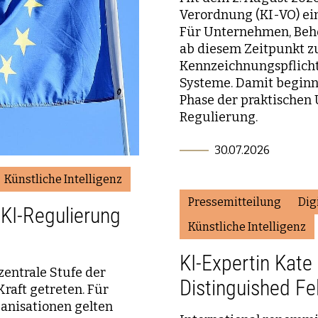
Verordnung (KI-VO) ei
Für Unternehmen, Behö
ab diesem Zeitpunkt z
Kennzeichnungspflicht
Systeme. Damit beginnt
Phase der praktischen
Regulierung.
30.07.2026
Künstliche Intelligenz
Pressemitteilung
Dig
 KI-Regulierung
Künstliche Intelligenz
KI-Expertin Kate
zentrale Stufe der
Distinguished F
raft getreten. Für
anisationen gelten