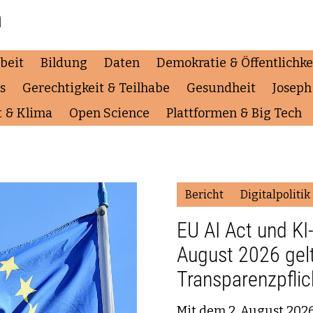
n
beit
Bildung
Daten
Demokratie & Öffentlichke
s
Gerechtigkeit & Teilhabe
Gesundheit
Josep
t & Klima
Open Science
Plattformen & Big Tech
Bericht
Digitalpolitik
EU AI Act und KI
August 2026 gel
Transparenzpflic
Mit dem 2. August 2026