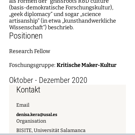
als Formen der “grassroots R&D culture”
(basis-demokratische Forschungskultur),
„geek diplomacy“ und sogar „science
artisanship“ (in etwa „kunsthandwerkliche
Wissenschaft“) beschrieb.
Positionen
Research Fellow
Foschungsgruppe:
Kritische Maker-Kultur
Oktober - Dezember 2020
Kontakt
Email
denisa.kera@usal.es
Organisation
BISITE, Universität Salamanca