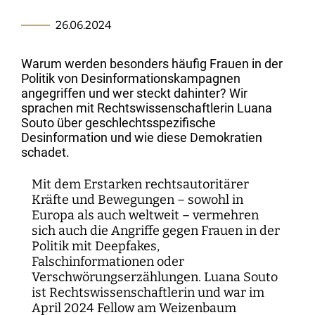
Kartographie der Digitalisierungsforschung
Einzelpublikationen
Forschungsmanagement
Normsetzung und Entscheidungsverfahren
WEIZENBAUM DIGITAL SCIENCE CENTER
Weizenbaum-Podcasts
Propaganda
Weizenbaum Library
Karriereförderung
Pizza und...
Jahresberichte
Weizenbaum-Filmnacht
Principal Investigators
Digitalisierung und Öffnung der Wissenschaft
DigiMeet
Institut
26.06.2024
Transfer und Dialog
Digitalisierung und vernetzte Sicherheit
Zusammenhalt in der vernetzten Gesellschaft
Dynamiken der digitalen Mobilisierung
FORSCHENDE
Open-Access-Publikationsfonds
Stellenangebote
Metaforschung
Policy Roundtables
Institutsrat
Bildung für die digitale Welt
Kommunikation
Sicherheit und Transparenz digitaler
Warum werden besonders häufig Frauen in der
Lokale digitale Öffentlichkeiten
Fellowships
Forschungssynthesen
Kuratorium
Prozesse
Politik von Desinformationskampagnen
WEITERE SEITEN
Forschende
Personal
Presse
angegriffen und wer steckt dahinter? Wir
Weizenbaum Panel
Beirat
Technik, Macht und Herrschaft
sprachen mit Rechtswissenschaftlerin Luana
Principal Investigators
Finanzen
Souto über geschlechtsspezifische
Forschungsprojekte
Methodenlab
Netzwerk
Desinformation und wie diese Demokratien
Fellowships
IT
Newsletter
Open-Access-Publikationsfonds
schadet.
Das Forschungsprogramm der Aufbauphase
Mit dem Erstarken rechtsautoritärer
Kräfte und Bewegungen – sowohl in
Europa als auch weltweit – vermehren
sich auch die Angriffe gegen Frauen in der
Politik mit Deepfakes,
Falschinformationen oder
Verschwörungserzählungen. Luana Souto
ist Rechtswissenschaftlerin und war im
April 2024 Fellow am Weizenbaum