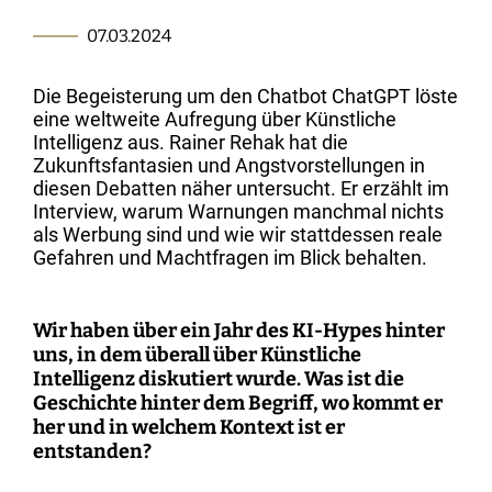
Kartographie der Digitalisierungsforschung
Einzelpublikationen
Forschungsmanagement
Normsetzung und Entscheidungsverfahren
WEIZENBAUM DIGITAL SCIENCE CENTER
Weizenbaum-Podcasts
Propaganda
Weizenbaum Library
Karriereförderung
Pizza und...
Jahresberichte
Weizenbaum-Filmnacht
Principal Investigators
Digitalisierung und Öffnung der Wissenschaft
DigiMeet
07.03.2024
Institut
Transfer und Dialog
Digitalisierung und vernetzte Sicherheit
Zusammenhalt in der vernetzten Gesellschaft
Dynamiken der digitalen Mobilisierung
FORSCHENDE
Open-Access-Publikationsfonds
Stellenangebote
Metaforschung
Policy Roundtables
Institutsrat
Bildung für die digitale Welt
Kommunikation
Sicherheit und Transparenz digitaler
Die Begeisterung um den Chatbot ChatGPT löste
Lokale digitale Öffentlichkeiten
Fellowships
Forschungssynthesen
Kuratorium
Prozesse
eine weltweite Aufregung über Künstliche
WEITERE SEITEN
Forschende
Personal
Intelligenz aus. Rainer Rehak hat die
Presse
Weizenbaum Panel
Beirat
Technik, Macht und Herrschaft
Zukunftsfantasien und Angstvorstellungen in
Principal Investigators
Finanzen
diesen Debatten näher untersucht. Er erzählt im
Forschungsprojekte
Methodenlab
Netzwerk
Interview, warum Warnungen manchmal nichts
Fellowships
IT
Newsletter
als Werbung sind und wie wir stattdessen reale
Open-Access-Publikationsfonds
Gefahren und Machtfragen im Blick behalten.
Das Forschungsprogramm der Aufbauphase
Wir haben über ein Jahr des KI-Hypes hinter
uns, in dem überall über Künstliche
Intelligenz diskutiert wurde. Was ist die
Geschichte hinter dem Begriff, wo kommt er
her und in welchem Kontext ist er
entstanden?