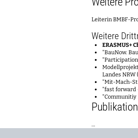
Weitere Pro
Leiterin BMBF-Pro
Weitere Dritt
ERASMUS+ Ch
"BauNow. Bau
"Participatio
Modellprojekt
Landes NRW (
"Mit-Mach-Sta
"fast forward
"Communitiy N
Publikatio
...