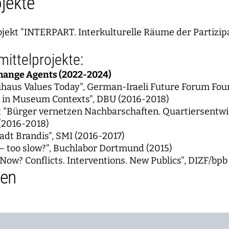
jekte
jekt "INTERPART. Interkulturelle Räume der Partizip
mittelprojekte:
ange Agents (2022-2024)
haus Values Today", German-Iraeli Future Forum Fou
n in Museum Contexts", DBU (2016-2018)
 "Bürger vernetzen Nachbarschaften. Quartiersentwic
2016-2018)
dt Brandis", SMI (2016-2017)
 – too slow?", Buchlabor Dortmund (2015)
ow? Conflicts. Interventions. New Publics", DIZF/bpb
nen