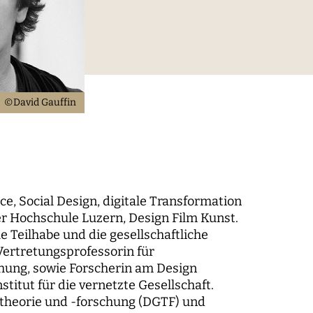
digitaler Prozesse
elt
Technik, Macht und Herrschaft
©David Gauffin
ce, Social Design, digitale Transformation
er Hochschule Luzern, Design Film Kunst.
le Teilhabe und die gesellschaftliche
Vertretungsprofessorin für
m der
chung, sowie Forscherin am Design
itut für die vernetzte Gesellschaft.
ntheorie und -forschung (DGTF) und