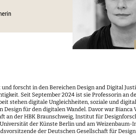
le Propaganda
der Wissenschaft
und...
berichte
nbaum-Filmnacht
pal Investigators
Kommunikation
herin
ken der digitalen
Bildung für die digitale W
 Roundtables
utsrat
Personal
sierung
orium
Finanzen
 digitale Öffentlichkeiten
IT
erk
ENDE
WEITERE SEITEN
hende
Forschungsprojekte
 und forscht in den Bereichen Design and Digital Justi
igkeit. Seit September 2024 ist sie Professorin an d
pal Investigators
Open-Access-
eit stehen digitale Ungleichheiten, soziale und digita
Publikationsfonds
ships
 Design für den digitalen Wandel. Davor war Bianca 
Das Forschungsprogram
t an der HBK Braunschweig, Institut für Designfors
Aufbauphase
Universität der Künste Berlin und am Weizenbaum-Inst
ndsvorsitzende der Deutschen Gesellschaft für Desig