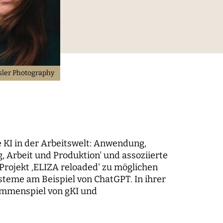
digitaler Prozesse
elt
Technik, Macht und Herrschaft
ler Photography
e KI in der Arbeitswelt: Anwendung,
 Arbeit und Produktion' und assoziierte
 Projekt ‚ELIZA reloaded' zu möglichen
teme am Beispiel von ChatGPT. In ihrer
m der
sammenspiel von gKI und