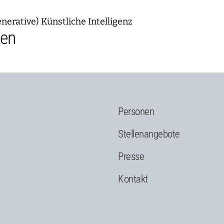
nerative) Künstliche Intelligenz
nen
Personen
g
Stellenangebote
Presse
Kontakt