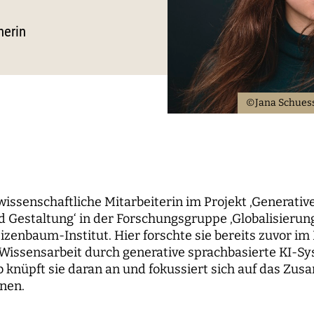
le Propaganda
der Wissenschaft
und...
berichte
nbaum-Filmnacht
pal Investigators
Kommunikation
herin
ken der digitalen
Bildung für die digitale W
 Roundtables
utsrat
Personal
sierung
orium
Finanzen
 digitale Öffentlichkeiten
IT
©Jana Schuess
erk
ENDE
WEITERE SEITEN
hende
Forschungsprojekte
 wissenschaftliche Mitarbeiterin im Projekt ‚Generativ
Gestaltung‘ in der Forschungsgruppe ‚Globalisierung,
pal Investigators
Open-Access-
zenbaum-Institut. Hier forschte sie bereits zuvor im
Publikationsfonds
ships
issensarbeit durch generative sprachbasierte KI-Sys
Das Forschungsprogram
knüpft sie daran an und fokussiert sich auf das Zu
Aufbauphase
nen.