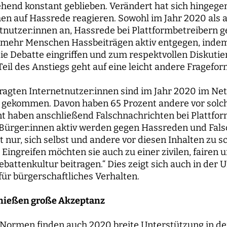
hend konstant geblieben. Verändert hat sich hingege
en auf Hassrede reagieren. Sowohl im Jahr 2020 als a
etnutzer:innen an, Hassrede bei Plattformbetreibern 
 mehr Menschen Hassbeiträgen aktiv entgegen, indem
die Debatte eingriffen und zum respektvollen Diskutier
 Teil des Anstiegs geht auf eine leicht andere Fragefo
ragten Internetnutzer:innen sind im Jahr 2020 im Net
 gekommen. Davon haben 65 Prozent andere vor solc
nt haben anschließend Falschnachrichten bei Plattfo
Bürger:innen aktiv werden gegen Hassreden und Fals
t nur, sich selbst und andere vor diesen Inhalten zu s
Eingreifen möchten sie auch zu einer zivilen, fairen 
attenkultur beitragen.“ Dies zeigt sich auch in der 
ür bürgerschaftliches Verhalten.
nießen große Akzeptanz
 Normen finden auch 2020 breite Unterstützung in de