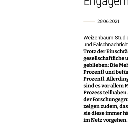
Engagemen
28.06.2021
Weizenbaum-Studie
und Falschnachrich
Trotz der Einschr
gesellschaftliche
geblieben: Die Me
Prozent) und befü
Prozent). Allerding
sind es vor allem
Prozess teilhaben
der Forschungsgru
zeigen zudem, das
sie diese immer h
im Netz vorgehen.