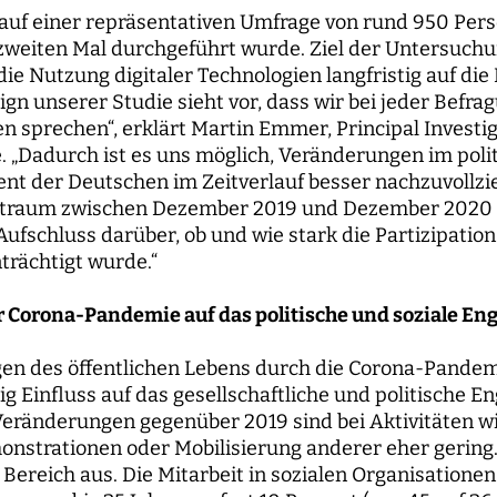
 auf einer repräsentativen Umfrage von rund 950 Pers
weiten Mal durchgeführt wurde. Ziel der Untersuchun
 die Nutzung digitaler Technologien langfristig auf di
ign unserer Studie sieht vor, dass wir bei jeder Befra
 sprechen“, erklärt Martin Emmer, Principal Investig
 „Dadurch ist es uns möglich, Veränderungen im poli
t der Deutschen im Zeitverlauf besser nachzuvollzie
itraum zwischen Dezember 2019 und Dezember 2020 b
ufschluss darüber, ob und wie stark die Partizipatio
rächtigt wurde.“
 Corona-Pandemie auf das politische und soziale E
en des öffentlichen Lebens durch die Corona-Pande
 Einfluss auf das gesellschaftliche und politische E
Veränderungen gegenüber 2019 sind bei Aktivitäten w
nstrationen oder Mobilisierung anderer eher gering.
 Bereich aus. Die Mitarbeit in sozialen Organisationen