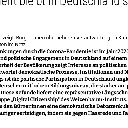
t bleibt in Deutschland s
 zeigt: Bürger:innen übernehmen Verantwortung im Ka
ten im Netz
änkungen durch die Corona-Pandemie ist im Jahr 202
 und politische Engagement in Deutschland auf eine
hrheit der Bevölkerung zeigt Interesse an politische
rwortet demokratische Prozesse, Institutionen und 
s ist die politische Partizipation in Deutschland ungle
 Menschen mit hohem Bildungsniveau, die stärker am 
. Diese Befunde liefert eine repräsentative Längssc
ppe „Digital Citizenship“ des Weizenbaum-Instituts.
s den Bürger:innen eine demokratische Debattenkultu
äufiger verteidigen, indem sie gegen Hassrede und F