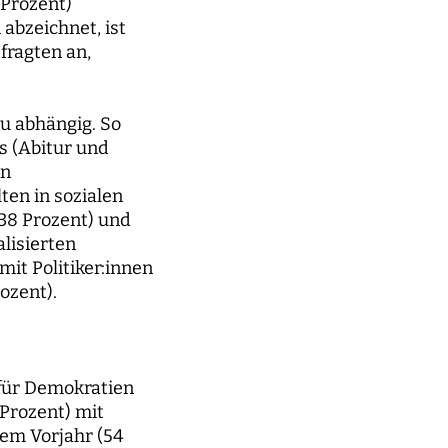
 Prozent)
 abzeichnet, ist
fragten an,
u abhängig. So
s (Abitur und
en
ten in sozialen
 38 Prozent) und
alisierten
mit Politiker:innen
ozent).
 für Demokratien
 Prozent) mit
em Vorjahr (54