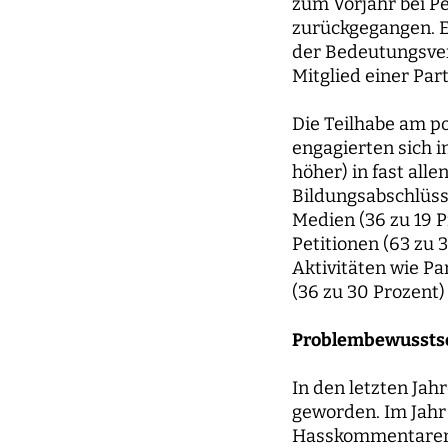
zum Vorjahr bei Pe
zurückgegangen. Ei
der Bedeutungsver
Mitglied einer Par
Die Teilhabe am p
engagierten sich 
höher) in fast all
Bildungsabschlüsse
Medien (36 zu 19 P
Petitionen (63 zu 
Aktivitäten wie Pa
(36 zu 30 Prozent)
Problembewusstse
In den letzten Ja
geworden. Im Jahr 
Hasskommentaren i