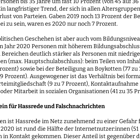
rsonen bis 35 Jahre um fast 10 Prozent (von 45 auf 36
n langfristiger Trend, der sich in allen Altersgruppen
lust von Parteien. Gaben 2019 noch 13 Prozent der Be
tei zu sein, waren es 2020 nur noch 7 Prozent.
olitischen Geschehen ist aber auch vom Bildungsnivea
im Jahr 2020 Personen mit höherem Bildungsabschlus
en Bereichen deutlich stärker als Personen mit niedrig
n (max. Hauptschulabschluss): beim Teilen von Inhal
rozent) sowie bei der Beteiligung an Boykotten (77 zu
39 Prozent). Ausgewogener ist das Verhältnis bei form
rteimitgliedschaft (9 zu 7 Prozent), Kontaktaufnahme 
 oder Mitarbeit in sozialen Organisationen (41 zu 35 Pr
in für Hassrede und Falschnachrichten
hren ist Hassrede im Netz zunehmend zu einer Gefahr
2020 ist rund die Hälfte der Internetnutzer:innen (51
n Kontakt gekommen. Dieser Anteil ist gegenüber d