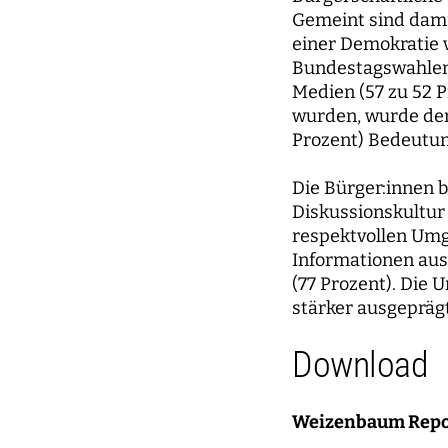
Gemeint sind damit
einer Demokratie v
Bundestagswahlen 
Medien (57 zu 52 P
wurden, wurde der
Prozent) Bedeutu
Die Bürger:innen 
Diskussionskultur 
respektvollen Umga
Informationen aus
(77 Prozent). Die 
stärker ausgeprägt
Download
Weizenbaum Report