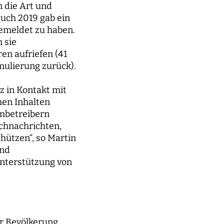
n die Art und
uch 2019 gab ein
gemeldet zu haben.
 sie
en aufriefen (41
rmulierung zurück).
z in Kontakt mit
hen Inhalten
rmbetreibern
chnachrichten,
chützen“, so Martin
und
Unterstützung von
r Bevölkerung.