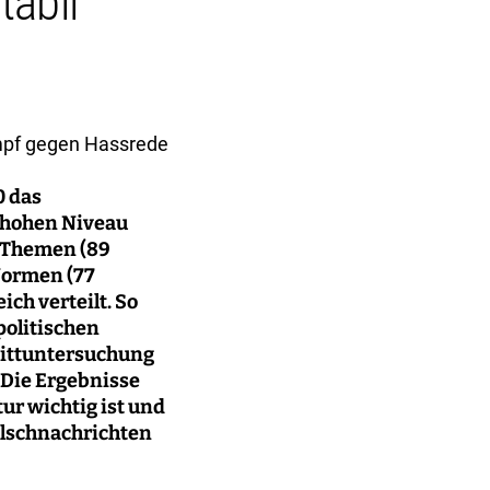
tabil
mpf gegen Hassrede
0 das
m hohen Niveau
n Themen (89
Normen (77
ich verteilt. So
politischen
hnittuntersuchung
 Die Ergebnisse
r wichtig ist und
alschnachrichten