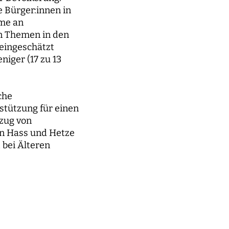
e Bürger:innen in
hme an
en Themen in den
 eingeschätzt
iger (17 zu 13
che
rstützung für einen
ezug von
on Hass und Hetze
 bei Älteren