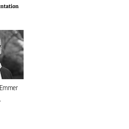
ntation
n Emmer
,