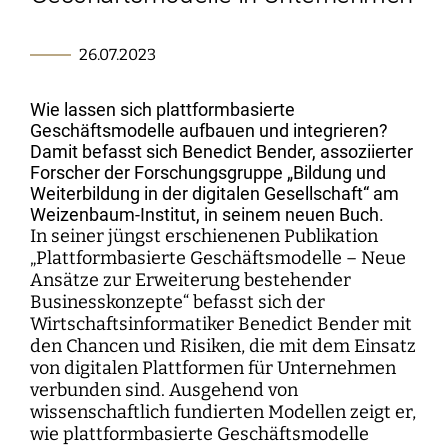
Kartographie der Digitalisierungsforschung
Einzelpublikationen
Forschungsmanagement
Normsetzung und Entscheidungsverfahren
WEIZENBAUM DIGITAL SCIENCE CENTER
Weizenbaum-Podcasts
Propaganda
Weizenbaum Library
Karriereförderung
Pizza und...
Jahresberichte
Weizenbaum-Filmnacht
Principal Investigators
Digitalisierung und Öffnung der Wissenschaft
DigiMeet
Institut
Transfer und Dialog
Digitalisierung und vernetzte Sicherheit
Zusammenhalt in der vernetzten Gesellschaft
26.07.2023
Dynamiken der digitalen Mobilisierung
FORSCHENDE
Open-Access-Publikationsfonds
Stellenangebote
Metaforschung
Policy Roundtables
Institutsrat
Bildung für die digitale Welt
Kommunikation
Sicherheit und Transparenz digitaler
Lokale digitale Öffentlichkeiten
Fellowships
Forschungssynthesen
Kuratorium
Prozesse
Wie lassen sich plattformbasierte
WEITERE SEITEN
Forschende
Personal
Presse
Geschäftsmodelle aufbauen und integrieren?
Weizenbaum Panel
Beirat
Technik, Macht und Herrschaft
Damit befasst sich Benedict Bender, assoziierter
Principal Investigators
Finanzen
Forscher der Forschungsgruppe „Bildung und
Forschungsprojekte
Methodenlab
Netzwerk
Weiterbildung in der digitalen Gesellschaft“ am
Fellowships
IT
Newsletter
Weizenbaum-Institut, in seinem neuen Buch.
Open-Access-Publikationsfonds
In seiner jüngst erschienenen Publikation
Das Forschungsprogramm der Aufbauphase
„Plattformbasierte Geschäftsmodelle – Neue
Ansätze zur Erweiterung bestehender
Businesskonzepte“ befasst sich der
Wirtschaftsinformatiker Benedict Bender mit
den Chancen und Risiken, die mit dem Einsatz
von digitalen Plattformen für Unternehmen
verbunden sind. Ausgehend von
wissenschaftlich fundierten Modellen zeigt er,
wie plattformbasierte Geschäftsmodelle