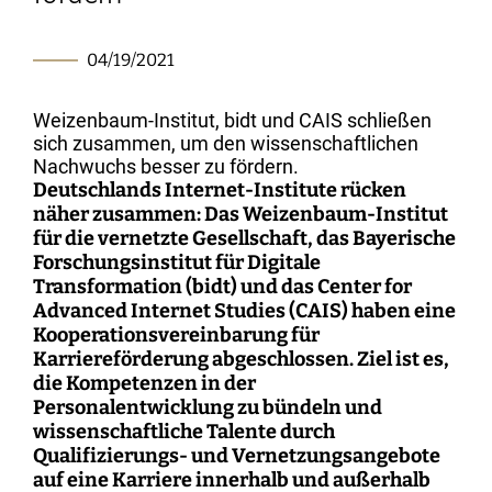
Interdisciplinary Digitalization Research
Single Publications
Research Management
Norm Setting and Decision Processes
WEIZENBAUM DIGITAL SCIENCE CENTER
Solidarity in the Networked Society
Weizenbaum Library
Career Development
Pizza and...
Annual Reports
Principal Investigators
Digitalization and Opening up Science
Cartography
DigiMeet
Dynamics of Digital Mobilization
Institute
Transfer and Dialogue
Digitalization and Networked Security
04/19/2021
RESEARCHERS
Open Access Publication Fund
Jobs
Meta Research
Policy Roundtable
Institute Council
Education for the Digital World
Local Digital Public Spheres
Communications
Security and Transparency of Digital
Fellowships
Research Syntheses
Board of Trustees
Processes
Weizenbaum-Institut, bidt und CAIS schließen
MORE
Researchers
Human Ressources
Press
sich zusammen, um den wissenschaftlichen
Weizenbaum Panel
Advisory Board
Technology, Power, and Domination
Nachwuchs besser zu fördern.
Principal Investigators
Finance Department
Deutschlands Internet-Institute rücken
Research Projects
Methods Lab
Network
näher zusammen: Das Weizenbaum-Institut
Fellowships
IT
Newsletter
Open Access Publication Fund
für die vernetzte Gesellschaft, das
Bayerische
Forschungsinstitut für Digitale
The Research of the Set-up Phase
Transformation (bidt)
und das
Center for
Advanced Internet Studies (CAIS)
haben eine
Kooperationsvereinbarung für
Karriereförderung abgeschlossen. Ziel ist es,
die Kompetenzen in der
Personalentwicklung zu bündeln und
wissenschaftliche Talente durch
Qualifizierungs- und Vernetzungsangebote
auf eine Karriere innerhalb und außerhalb