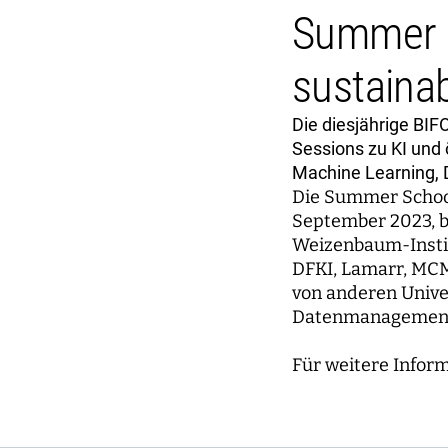
Summer S
sustainab
Die diesjährige BI
Sessions zu KI und 
Machine Learning, 
Die Summer School
September 2023, bi
Weizenbaum-Instit
DFKI, Lamarr, MCM
von anderen Univer
Datenmanagement u
Für weitere Inform