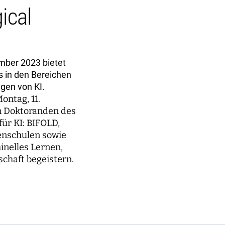
ical
mber 2023 bietet
s in den Bereichen
gen von KI.
ontag, 11.
an Doktoranden des
ür KI: BIFOLD,
enschulen sowie
inelles Lernen,
chaft begeistern.