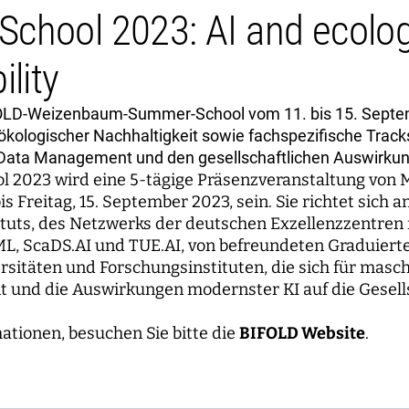
chool 2023: AI and ecolog
ility
FOLD-Weizenbaum-Summer-School vom 11. bis 15. Septe
ökologischer Nachhaltigkeit sowie fachspezifische Track
Data Management und den gesellschaftlichen Auswirkun
 2023 wird eine 5-tägige Präsenzveranstaltung von M
s Freitag, 15. September 2023, sein. Sie richtet sich 
uts, des Netzwerks der deutschen Exzellenzzentren f
L, ScaDS.AI und TUE.AI, von befreundeten Graduiert
sitäten und Forschungsinstituten, die sich für masch
nd die Auswirkungen modernster KI auf die Gesells
ationen, besuchen Sie bitte die
BIFOLD Website
.