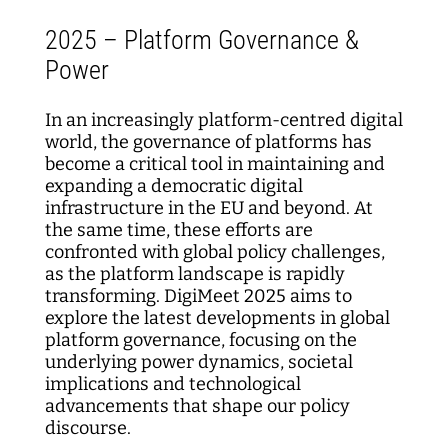
Kartographie der Digitalisierungsforschung
Einzelpublikationen
Forschungsmanagement
Normsetzung und Entscheidungsverfahren
WEIZENBAUM DIGITAL SCIENCE CENTER
Weizenbaum-Podcasts
Propaganda
Weizenbaum Library
Karriereförderung
Pizza und...
Jahresberichte
Weizenbaum-Filmnacht
Principal Investigators
Digitalisierung und Öffnung der Wissenschaft
DigiMeet
2025 – Platform Governance &
Institut
Transfer und Dialog
Digitalisierung und vernetzte Sicherheit
Zusammenhalt in der vernetzten Gesellschaft
Dynamiken der digitalen Mobilisierung
FORSCHENDE
Open-Access-Publikationsfonds
Stellenangebote
Metaforschung
Power
Policy Roundtables
Institutsrat
Bildung für die digitale Welt
Kommunikation
Sicherheit und Transparenz digitaler
Lokale digitale Öffentlichkeiten
Fellowships
Forschungssynthesen
Kuratorium
Prozesse
WEITERE SEITEN
Forschende
In an increasingly platform-centred digital
Personal
Presse
Weizenbaum Panel
world, the governance of platforms has
Beirat
Technik, Macht und Herrschaft
Principal Investigators
Finanzen
become a critical tool in maintaining and
Forschungsprojekte
Methodenlab
expanding a democratic digital
Netzwerk
Fellowships
IT
Newsletter
infrastructure in the EU and beyond. At
Open-Access-Publikationsfonds
the same time, these efforts are
confronted with global policy challenges,
Das Forschungsprogramm der Aufbauphase
as the platform landscape is rapidly
transforming. DigiMeet 2025 aims to
explore the latest developments in global
platform governance, focusing on the
underlying power dynamics, societal
implications and technological
advancements that shape our policy
discourse.