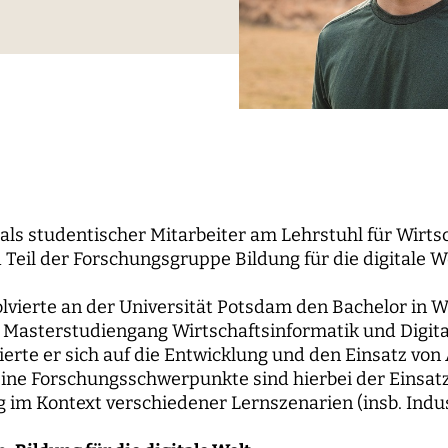
le Propaganda
der Wissenschaft
und...
berichte
nbaum-Filmnacht
pal Investigators
Kommunikation
ken der digitalen
Bildung für die digitale W
 Roundtables
utsrat
Personal
sierung
orium
Finanzen
 digitale Öffentlichkeiten
IT
erk
ENDE
WEITERE SEITEN
 als studentischer Mitarbeiter am Lehrstuhl für Wirts
 Teil der Forschungsgruppe Bildung für die digitale 
hende
Forschungsprojekte
olvierte an der Universität Potsdam den Bachelor in 
pal Investigators
Open-Access-
 Masterstudiengang Wirtschaftsinformatik und Digit
Publikationsfonds
ships
ierte er sich auf die Entwicklung und den Einsatz von
Das Forschungsprogram
ne Forschungsschwerpunkte sind hierbei der Einsatz 
Aufbauphase
 im Kontext verschiedener Lernszenarien (insb. Indust