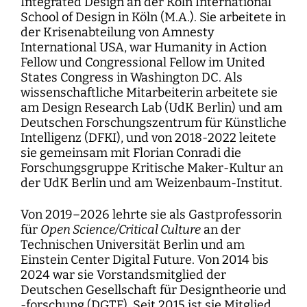
Integrated Design an der Köln International
School of Design in Köln (M.A.). Sie arbeitete in
der Krisenabteilung von Amnesty
International USA, war Humanity in Action
Fellow und Congressional Fellow im United
States Congress in Washington DC. Als
wissenschaftliche Mitarbeiterin arbeitete sie
am Design Research Lab (UdK Berlin) und am
Deutschen Forschungszentrum für Künstliche
Intelligenz (DFKI), und von 2018-2022 leitete
sie gemeinsam mit Florian Conradi die
Forschungsgruppe Kritische Maker-Kultur an
der UdK Berlin und am Weizenbaum-Institut.
Von 2019–2026 lehrte sie als Gastprofessorin
für
Open Science/Critical Culture
an der
Technischen Universität Berlin und am
Einstein Center Digital Future. Von 2014 bis
2024 war sie Vorstandsmitglied der
Deutschen Gesellschaft für Designtheorie und
-forschung (DGTF). Seit 2015 ist sie Mitglied