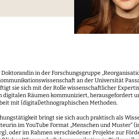
le Propaganda
der Wissenschaft
und...
berichte
nbaum-Filmnacht
pal Investigators
Kommunikation
ken der digitalen
Bildung für die digitale W
 Roundtables
utsrat
Personal
sierung
orium
Finanzen
 digitale Öffentlichkeiten
IT
erk
ENDE
WEITERE SEITEN
t Doktorandin in der Forschungsgruppe „Reorganisatio
ommunikationswissenschaft an der Universität Passau
hende
Forschungsprojekte
igt sie sich mit der Rolle wissenschaftlicher Experti
n digitalen Räumen kommuniziert, herausgefordert und
pal Investigators
Open-Access-
beit mit (digital)ethnographischen Methoden.
Publikationsfonds
ships
Das Forschungsprogram
hungstätigkeit bringt sie sich auch praktisch als Wi
Aufbauphase
akteurin im YouTube Format „Menschen und Muster“ 
g), oder im Rahmen verschiedener Projekte zur Förd