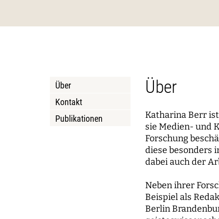
Commons
Digita
Weizenbaum-Forum
Über Joseph Weizenbaum
Pizza 
Jahres
Weize
Princi
Daten, algorithmische
Dynami
Weizenbaum-Podcasts
Policy
Instit
Systeme und Ethik
Mobili
Zusammenhalt in der
Kurat
Lokale
vernetzten Gesellschaft
Beirat
Über
Über
Netzw
Kontakt
WEIZENBAUM DIGITAL SCIENCE CENTER
FORSCH
Katharina Berr is
Publikationen
sie Medien- und K
Metaforschung
Forsc
Forschung beschäft
diese besonders i
Forschungssynthesen
Princi
dabei auch der Ar
Weizenbaum Panel
Fellow
Neben ihrer Forsc
Methodenlab
Beispiel als Red
Berlin Brandenbur