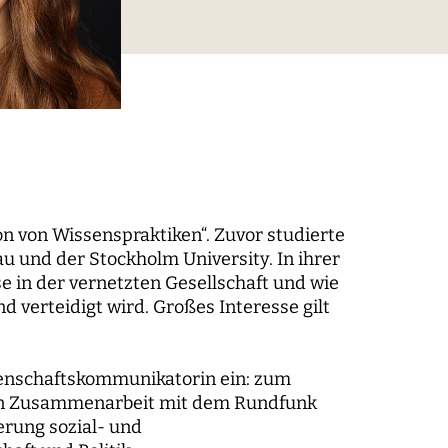
digitaler Prozesse
elt
Technik, Macht und Herrschaft
n von Wissenspraktiken“. Zuvor studierte
 und der Stockholm University. In ihrer
se in der vernetzten Gesellschaft und wie
 verteidigt wird. Großes Interesse gilt
m der
ssenschaftskommunikatorin ein: zum
(in Zusammenarbeit mit dem Rundfunk
erung sozial- und