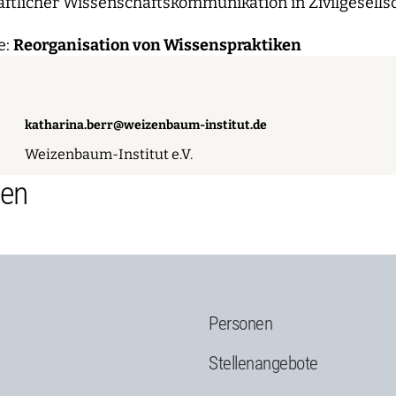
ftlicher Wissenschaftskommunikation in Zivilgesellsch
e:
Reorganisation von Wissenspraktiken
katharina.berr@weizenbaum-institut.de
Weizenbaum-Institut e.V.
nen
Personen
g
Stellenangebote