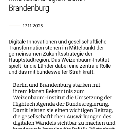
Kartographie der Digitalisierungsforschung
Einzelpublikationen
Forschungsmanagement
Normsetzung und Entscheidungsverfahren
WEIZENBAUM DIGITAL SCIENCE CENTER
Weizenbaum-Podcasts
Propaganda
Weizenbaum Library
Karriereförderung
Brandenburg
Pizza und...
Jahresberichte
Weizenbaum-Filmnacht
Principal Investigators
Digitalisierung und Öffnung der Wissenschaft
DigiMeet
Institut
Transfer und Dialog
Digitalisierung und vernetzte Sicherheit
Zusammenhalt in der vernetzten Gesellschaft
Dynamiken der digitalen Mobilisierung
FORSCHENDE
Open-Access-Publikationsfonds
Stellenangebote
Metaforschung
Policy Roundtables
Institutsrat
Bildung für die digitale Welt
Kommunikation
Sicherheit und Transparenz digitaler
17.11.2025
Lokale digitale Öffentlichkeiten
Fellowships
Forschungssynthesen
Kuratorium
Prozesse
WEITERE SEITEN
Forschende
Personal
Presse
Weizenbaum Panel
Digitale Innovationen und gesellschaftliche
Beirat
Technik, Macht und Herrschaft
Principal Investigators
Finanzen
Transformation stehen im Mittelpunkt der
Forschungsprojekte
Methodenlab
Netzwerk
gemeinsamen Zukunftsstrategie der
Fellowships
IT
Newsletter
Hauptstadtregion: Das Weizenbaum-Institut
Open-Access-Publikationsfonds
spielt für die Länder dabei eine zentrale Rolle –
und das mit bundesweiter Strahlkraft.
Das Forschungsprogramm der Aufbauphase
Berlin und Brandenburg stärken mit
ihrem klaren Bekenntnis zum
Weizenbaum-Institut die Umsetzung der
Hightech Agenda der Bundesregierung.
Damit leisten sie einen wichtigen Beitrag,
die gesellschaftlichen Auswirkungen des
digitalen Wandels sichtbar zu machen und