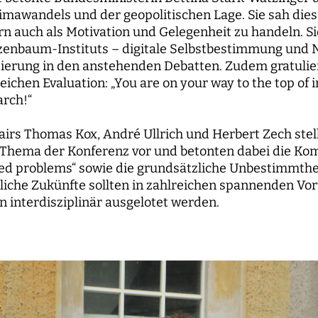
limawandels und der geopolitischen Lage. Sie sah dies
n auch als Motivation und Gelegenheit zu handeln. Si
zenbaum-Instituts – digitale Selbstbestimmung und N
ntierung in den anstehenden Debatten. Zudem gratulie
reichen Evaluation: „You are on your way to the top of 
arch!“
irs Thomas Kox, André Ullrich und Herbert Zech stel
hema der Konferenz vor und betonten dabei die Kom
ed problems“ sowie die grundsätzliche Unbestimmthei
iche Zukünfte sollten in zahlreichen spannenden Vor
 interdisziplinär ausgelotet werden.