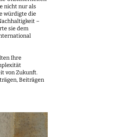
e nicht nur als
e würdigte die
achhaltigkeit –
rte sie dem
international
lten Ihre
plexität
t von Zukunft.
trägen, Beiträgen