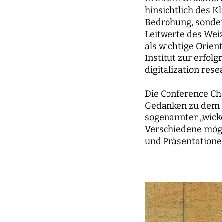
hinsichtlich des K
Bedrohung, sonder
Leitwerte des Wei
als wichtige Orie
Institut zur erfolg
digitalization rese
Die Conference Cha
Gedanken zu dem T
sogenannter „wick
Verschiedene mögl
und Präsentationen