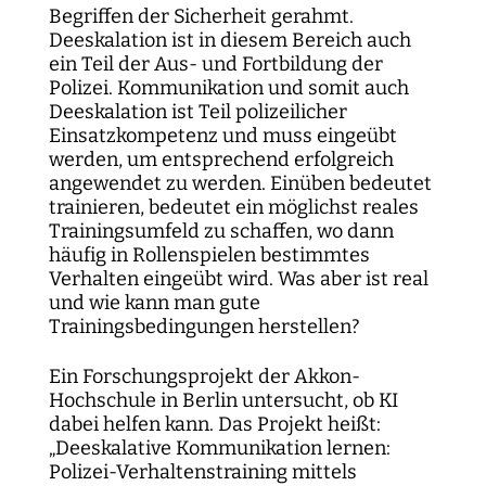
Kartographie der Digitalisierungsforschung
Einzelpublikationen
Forschungsmanagement
Normsetzung und Entscheidungsverfahren
WEIZENBAUM DIGITAL SCIENCE CENTER
Weizenbaum-Podcasts
Begriffen der Sicherheit gerahmt.
Propaganda
Weizenbaum Library
Karriereförderung
Pizza und...
Jahresberichte
Weizenbaum-Filmnacht
Principal Investigators
Digitalisierung und Öffnung der Wissenschaft
DigiMeet
Institut
Deeskalation ist in diesem Bereich auch
Transfer und Dialog
Digitalisierung und vernetzte Sicherheit
Zusammenhalt in der vernetzten Gesellschaft
Dynamiken der digitalen Mobilisierung
ein Teil der Aus- und Fortbildung der
FORSCHENDE
Open-Access-Publikationsfonds
Stellenangebote
Metaforschung
Policy Roundtables
Institutsrat
Bildung für die digitale Welt
Polizei. Kommunikation und somit auch
Kommunikation
Sicherheit und Transparenz digitaler
Lokale digitale Öffentlichkeiten
Fellowships
Forschungssynthesen
Deeskalation ist Teil polizeilicher
Kuratorium
Prozesse
WEITERE SEITEN
Forschende
Personal
Einsatzkompetenz und muss eingeübt
Presse
Weizenbaum Panel
Beirat
werden, um entsprechend erfolgreich
Technik, Macht und Herrschaft
Principal Investigators
Finanzen
angewendet zu werden. Einüben bedeutet
Forschungsprojekte
Methodenlab
Netzwerk
trainieren, bedeutet ein möglichst reales
Fellowships
IT
Newsletter
Trainingsumfeld zu schaffen, wo dann
Open-Access-Publikationsfonds
häufig in Rollenspielen bestimmtes
Das Forschungsprogramm der Aufbauphase
Verhalten eingeübt wird. Was aber ist real
und wie kann man gute
Trainingsbedingungen herstellen?
Ein Forschungsprojekt der Akkon-
Hochschule in Berlin untersucht, ob KI
dabei helfen kann. Das Projekt heißt:
„Deeskalative Kommunikation lernen:
Polizei-Verhaltenstraining mittels