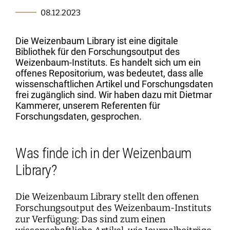
Kartographie der Digitalisierungsforschung
Einzelpublikationen
Forschungsmanagement
Normsetzung und Entscheidungsverfahren
WEIZENBAUM DIGITAL SCIENCE CENTER
Weizenbaum-Podcasts
Propaganda
Weizenbaum Library
Karriereförderung
08.12.2023
Pizza und...
Jahresberichte
Weizenbaum-Filmnacht
Principal Investigators
Digitalisierung und Öffnung der Wissenschaft
DigiMeet
Institut
Transfer und Dialog
Digitalisierung und vernetzte Sicherheit
Zusammenhalt in der vernetzten Gesellschaft
Dynamiken der digitalen Mobilisierung
FORSCHENDE
Open-Access-Publikationsfonds
Stellenangebote
Metaforschung
Policy Roundtables
Institutsrat
Bildung für die digitale Welt
Die Weizenbaum Library ist eine digitale
Kommunikation
Sicherheit und Transparenz digitaler
Lokale digitale Öffentlichkeiten
Bibliothek für den Forschungsoutput des
Fellowships
Forschungssynthesen
Kuratorium
Prozesse
WEITERE SEITEN
Forschende
Weizenbaum-Instituts. Es handelt sich um ein
Personal
Presse
Weizenbaum Panel
offenes Repositorium, was bedeutet, dass alle
Beirat
Technik, Macht und Herrschaft
Principal Investigators
wissenschaftlichen Artikel und Forschungsdaten
Finanzen
Forschungsprojekte
Methodenlab
frei zugänglich sind. Wir haben dazu mit Dietmar
Netzwerk
Fellowships
IT
Kammerer, unserem Referenten für
Newsletter
Open-Access-Publikationsfonds
Forschungsdaten, gesprochen.
Das Forschungsprogramm der Aufbauphase
Was finde ich in der Weizenbaum
Library?
Die Weizenbaum Library stellt den offenen
Forschungsoutput des Weizenbaum-Instituts
zur Verfügung: Das sind zum einen