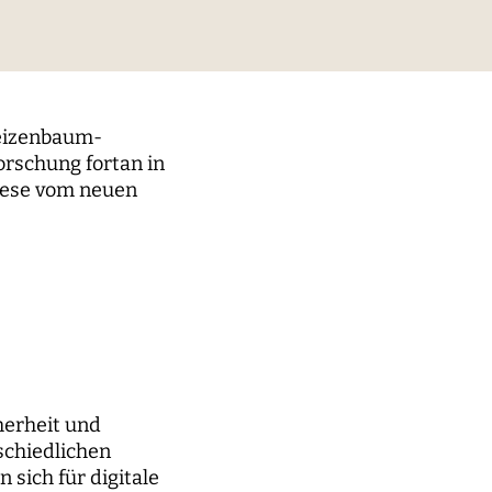
digitaler Prozesse
elt
Technik, Macht und Herrschaft
Weizenbaum-
orschung fortan in
diese vom neuen
m der
herheit und
schiedlichen
sich für digitale