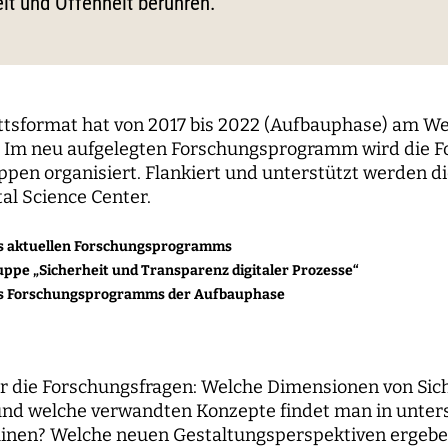
it und Offenheit berühren.
le Propaganda
der Wissenschaft
und...
berichte
nbaum-Filmnacht
pal Investigators
Kommunikation
ken der digitalen
Bildung für die digitale W
 Roundtables
utsrat
Personal
sierung
orium
Finanzen
 digitale Öffentlichkeiten
ttsformat hat von 2017 bis 2022 (Aufbauphase) am 
IT
t. Im neu aufgelegten Forschungsprogramm wird die F
pen organisiert. Flankiert und unterstützt werden 
erk
l Science Center.
ENDE
WEITERE SEITEN
es aktuellen Forschungsprogramms
ppe „Sicherheit und Transparenz digitaler Prozesse“
hende
Forschungsprojekte
es Forschungsprogramms der Aufbauphase
pal Investigators
Open-Access-
Publikationsfonds
ships
Das Forschungsprogram
r die Forschungsfragen: Welche Dimensionen von Sic
Aufbauphase
 und welche verwandten Konzepte findet man in unter
inen? Welche neuen Gestaltungsperspektiven ergeben 