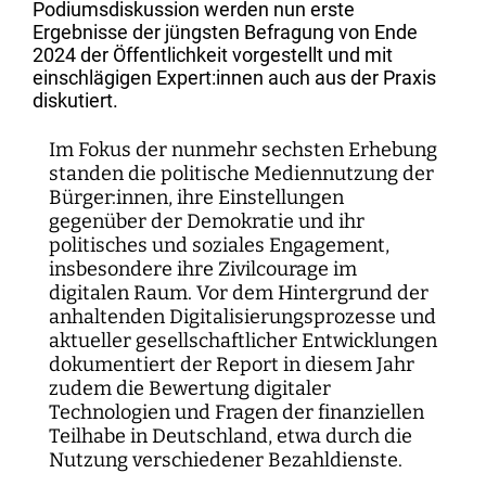
Kartographie der Digitalisierungsforschung
Einzelpublikationen
Forschungsmanagement
Normsetzung und Entscheidungsverfahren
WEIZENBAUM DIGITAL SCIENCE CENTER
Podiumsdiskussion werden nun erste
Weizenbaum-Podcasts
Propaganda
Weizenbaum Library
Karriereförderung
Pizza und...
Jahresberichte
Weizenbaum-Filmnacht
Principal Investigators
Digitalisierung und Öffnung der Wissenschaft
DigiMeet
Ergebnisse der jüngsten Befragung von Ende
Institut
Transfer und Dialog
Digitalisierung und vernetzte Sicherheit
Zusammenhalt in der vernetzten Gesellschaft
2024 der Öffentlichkeit vorgestellt und mit
Dynamiken der digitalen Mobilisierung
FORSCHENDE
Open-Access-Publikationsfonds
Stellenangebote
Metaforschung
Policy Roundtables
Institutsrat
Bildung für die digitale Welt
einschlägigen Expert:innen auch aus der Praxis
Kommunikation
Sicherheit und Transparenz digitaler
diskutiert.
Lokale digitale Öffentlichkeiten
Fellowships
Forschungssynthesen
Kuratorium
Prozesse
WEITERE SEITEN
Forschende
Personal
Presse
Im Fokus der nunmehr sechsten Erhebung
Weizenbaum Panel
Beirat
Technik, Macht und Herrschaft
Principal Investigators
standen die politische Mediennutzung der
Finanzen
Forschungsprojekte
Methodenlab
Bürger:innen, ihre Einstellungen
Netzwerk
Fellowships
IT
gegenüber der Demokratie und ihr
Newsletter
Open-Access-Publikationsfonds
politisches und soziales Engagement,
insbesondere ihre Zivilcourage im
Das Forschungsprogramm der Aufbauphase
digitalen Raum. Vor dem Hintergrund der
anhaltenden Digitalisierungsprozesse und
aktueller gesellschaftlicher Entwicklungen
dokumentiert der Report in diesem Jahr
zudem die Bewertung digitaler
Technologien und Fragen der finanziellen
Teilhabe in Deutschland, etwa durch die
Nutzung verschiedener Bezahldienste.