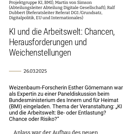
Kartographie der Digitalisierungsforschung
Einzelpublikationen
Forschungsmanagement
Normsetzung und Entscheidungsverfahren
WEIZENBAUM DIGITAL SCIENCE CENTER
Weizenbaum-Podcasts
Projektgruppe KI, BMI), Martin von Simson
Propaganda
Weizenbaum Library
Karriereförderung
Pizza und...
Jahresberichte
Weizenbaum-Filmnacht
Principal Investigators
Digitalisierung und Öffnung der Wissenschaft
DigiMeet
(Abteilungsleiter Abteilung Digitale Gesellschaft), Ralf
Institut
Transfer und Dialog
Digitalisierung und vernetzte Sicherheit
Dubbert (Referatsleiter Referat DG1 /Grundsatz,
Zusammenhalt in der vernetzten Gesellschaft
Dynamiken der digitalen Mobilisierung
FORSCHENDE
Open-Access-Publikationsfonds
Stellenangebote
Metaforschung
Digitalpolitik, EU und Internationales)
Policy Roundtables
Institutsrat
Bildung für die digitale Welt
Kommunikation
Sicherheit und Transparenz digitaler
Lokale digitale Öffentlichkeiten
KI und die Arbeitswelt: Chancen,
Fellowships
Forschungssynthesen
Kuratorium
Prozesse
WEITERE SEITEN
Forschende
Personal
Presse
Herausforderungen und
Weizenbaum Panel
Beirat
Technik, Macht und Herrschaft
Principal Investigators
Finanzen
Weichenstellungen
Forschungsprojekte
Methodenlab
Netzwerk
Fellowships
IT
Newsletter
Open-Access-Publikationsfonds
26.03.2025
Das Forschungsprogramm der Aufbauphase
Weizenbaum-Forscherin Esther Görnemann war
als Expertin zu einer Paneldiskussion beim
Bundesministerium des Innern und für Heimat
(BMI) eingeladen. Thema der Veranstaltung: „KI
und die Arbeitswelt: Be- oder Entlastung?
Chance oder Risiko?“
Anlass war der Aufbau des neuen