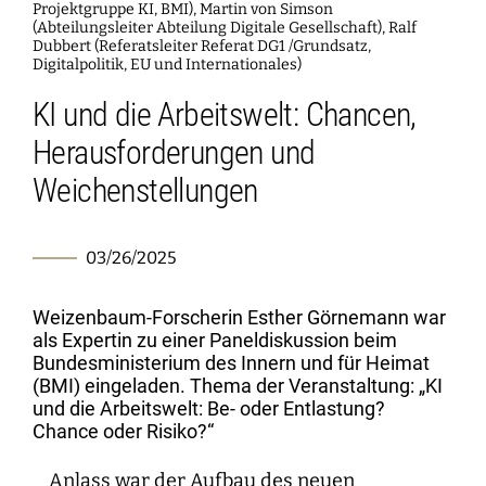
Interdisciplinary Digitalization Research
Single Publications
Research Management
Norm Setting and Decision Processes
WEIZENBAUM DIGITAL SCIENCE CENTER
Solidarity in the Networked Society
Projektgruppe KI, BMI), Martin von Simson
Weizenbaum Library
Career Development
Pizza and...
Annual Reports
Principal Investigators
Digitalization and Opening up Science
Cartography
DigiMeet
(Abteilungsleiter Abteilung Digitale Gesellschaft), Ralf
Dynamics of Digital Mobilization
Institute
Transfer and Dialogue
Digitalization and Networked Security
Dubbert (Referatsleiter Referat DG1 /Grundsatz,
RESEARCHERS
Open Access Publication Fund
Jobs
Meta Research
Digitalpolitik, EU und Internationales)
Policy Roundtable
Institute Council
Education for the Digital World
Local Digital Public Spheres
Communications
Security and Transparency of Digital
KI und die Arbeitswelt: Chancen,
Fellowships
Research Syntheses
Board of Trustees
Processes
MORE
Researchers
Human Ressources
Press
Herausforderungen und
Weizenbaum Panel
Advisory Board
Technology, Power, and Domination
Principal Investigators
Finance Department
Weichenstellungen
Research Projects
Methods Lab
Network
Fellowships
IT
Newsletter
Open Access Publication Fund
03/26/2025
The Research of the Set-up Phase
Weizenbaum-Forscherin Esther Görnemann war
als Expertin zu einer Paneldiskussion beim
Bundesministerium des Innern und für Heimat
(BMI) eingeladen. Thema der Veranstaltung: „KI
und die Arbeitswelt: Be- oder Entlastung?
Chance oder Risiko?“
Anlass war der Aufbau des neuen