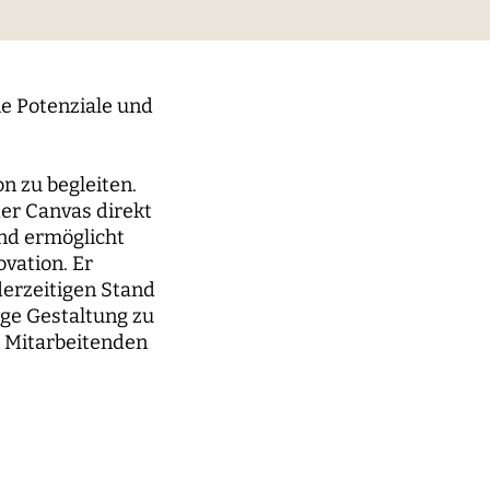
digitaler Prozesse
elt
Technik, Macht und Herrschaft
ie Potenziale und
on zu begleiten.
der Canvas direkt
nd ermöglicht
vation. Er
derzeitigen Stand
ige Gestaltung zu
n Mitarbeitenden
m der