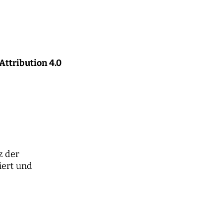
ttribution 4.0
z der
iiert und