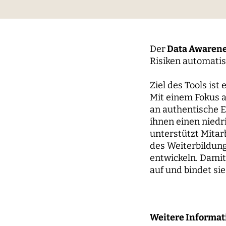
Commons
Digita
Weizenbaum-Forum
Über Joseph Weizenbaum
Pizza 
Jahres
Weize
Princi
Daten, algorithmische
Dynami
Weizenbaum-Podcasts
Policy
Instit
Systeme und Ethik
Mobili
Der
Data Awarene
Zusammenhalt in der
Kurat
Risiken automatis
Lokale
vernetzten Gesellschaft
Beirat
Ziel des Tools ist
Netzw
Mit einem Fokus a
WEIZENBAUM DIGITAL SCIENCE CENTER
an authentische E
FORSCH
ihnen einen nied
unterstützt Mitar
Metaforschung
Forsc
des Weiterbildung
entwickeln. Damit
Forschungssynthesen
Princi
auf und bindet sie
Weizenbaum Panel
Fellow
Methodenlab
Weitere Informa