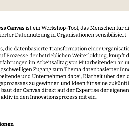
le Propaganda
der Wissenschaft
und...
berichte
nbaum-Filmnacht
pal Investigators
Kommunikation
ken der digitalen
Bildung für die digitale W
 Roundtables
utsrat
Personal
sierung
ss Canvas
ist ein Workshop-Tool, das Menschen für d
orium
Finanzen
ierter Datennutzung in Organisationen sensibilisiert.
 digitale Öffentlichkeiten
IT
 es, die datenbasierte Transformation einer Organisati
erk
uf Prozesse der betrieblichen Weiterbildung, knüpft 
rfahrungen im Arbeitsalltag von Mitarbeitenden an u
ENDE
WEITERE SEITEN
rigschwelligen Zugang zum Thema datenbasierter Inno
beitende und Unternehmen dabei, Klarheit über den 
hende
Forschungsprojekte
sprozesses zu gewinnen und Ideen für seine zukünft
 baut der Canvas direkt auf der Expertise der eigene
pal Investigators
Open-Access-
 aktiv in den Innovationsprozess mit ein.
Publikationsfonds
ships
Das Forschungsprogram
Aufbauphase
tionen