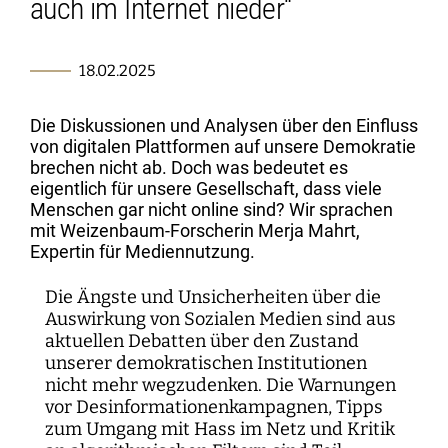
auch im Internet nieder“
Kartographie der Digitalisierungsforschung
Einzelpublikationen
Forschungsmanagement
Normsetzung und Entscheidungsverfahren
WEIZENBAUM DIGITAL SCIENCE CENTER
Weizenbaum-Podcasts
Propaganda
Weizenbaum Library
Karriereförderung
Pizza und...
Jahresberichte
Weizenbaum-Filmnacht
Principal Investigators
Digitalisierung und Öffnung der Wissenschaft
DigiMeet
Institut
Transfer und Dialog
Digitalisierung und vernetzte Sicherheit
Zusammenhalt in der vernetzten Gesellschaft
Dynamiken der digitalen Mobilisierung
FORSCHENDE
Open-Access-Publikationsfonds
Stellenangebote
Metaforschung
Policy Roundtables
Institutsrat
Bildung für die digitale Welt
18.02.2025
Kommunikation
Sicherheit und Transparenz digitaler
Lokale digitale Öffentlichkeiten
Fellowships
Forschungssynthesen
Kuratorium
Prozesse
WEITERE SEITEN
Forschende
Personal
Die Diskussionen und Analysen über den Einfluss
Presse
Weizenbaum Panel
Beirat
von digitalen Plattformen auf unsere Demokratie
Technik, Macht und Herrschaft
Principal Investigators
Finanzen
brechen nicht ab. Doch was bedeutet es
Forschungsprojekte
Methodenlab
Netzwerk
eigentlich für unsere Gesellschaft, dass viele
Fellowships
IT
Newsletter
Menschen gar nicht online sind? Wir sprachen
Open-Access-Publikationsfonds
mit Weizenbaum-Forscherin Merja Mahrt,
Expertin für Mediennutzung.
Das Forschungsprogramm der Aufbauphase
Die Ängste und Unsicherheiten über die
Auswirkung von Sozialen Medien sind aus
aktuellen Debatten über den Zustand
unserer demokratischen Institutionen
nicht mehr wegzudenken. Die Warnungen
vor Desinformationenkampagnen, Tipps
zum Umgang mit Hass im Netz und Kritik