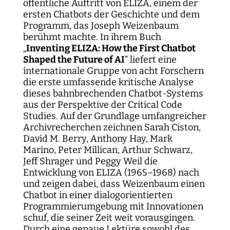
Kartographie der Digitalisierungsforschung
Einzelpublikationen
Forschungsmanagement
Normsetzung und Entscheidungsverfahren
WEIZENBAUM DIGITAL SCIENCE CENTER
öffentliche Auftritt von ELIZA, einem der
Weizenbaum-Podcasts
Propaganda
Weizenbaum Library
Karriereförderung
Pizza und...
Jahresberichte
Weizenbaum-Filmnacht
Principal Investigators
Digitalisierung und Öffnung der Wissenschaft
DigiMeet
ersten Chatbots der Geschichte und dem
Institut
Transfer und Dialog
Digitalisierung und vernetzte Sicherheit
Zusammenhalt in der vernetzten Gesellschaft
Programm, das Joseph Weizenbaum
Dynamiken der digitalen Mobilisierung
FORSCHENDE
Open-Access-Publikationsfonds
Stellenangebote
Metaforschung
Policy Roundtables
Institutsrat
Bildung für die digitale Welt
berühmt machte. In ihrem Buch
Kommunikation
Sicherheit und Transparenz digitaler
„
Inventing ELIZA: How the First Chatbot
Lokale digitale Öffentlichkeiten
Fellowships
Forschungssynthesen
Kuratorium
Prozesse
Shaped the Future of AI
“ liefert eine
WEITERE SEITEN
Forschende
Personal
Presse
internationale Gruppe von acht Forschern
Weizenbaum Panel
Beirat
Technik, Macht und Herrschaft
Principal Investigators
die erste umfassende kritische Analyse
Finanzen
Forschungsprojekte
Methodenlab
dieses bahnbrechenden Chatbot-Systems
Netzwerk
Fellowships
IT
aus der Perspektive der Critical Code
Newsletter
Open-Access-Publikationsfonds
Studies. Auf der Grundlage umfangreicher
Archivrecherchen zeichnen Sarah Ciston,
Das Forschungsprogramm der Aufbauphase
David M. Berry, Anthony Hay, Mark
Marino, Peter Millican, Arthur Schwarz,
Jeff Shrager und Peggy Weil die
Entwicklung von ELIZA (1965–1968) nach
und zeigen dabei, dass Weizenbaum einen
Chatbot in einer dialogorientierten
Programmierumgebung mit Innovationen
schuf, die seiner Zeit weit vorausgingen.
Durch eine genaue Lektüre sowohl des