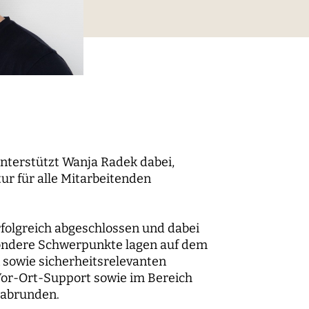
digitaler Prozesse
elt
Technik, Macht und Herrschaft
nterstützt Wanja Radek dabei,
ur für alle Mitarbeitenden
rfolgreich abgeschlossen und dabei
ondere Schwerpunkte lagen auf dem
m der
sowie sicherheitsrelevanten
Vor-Ort-Support sowie im Bereich
 abrunden.