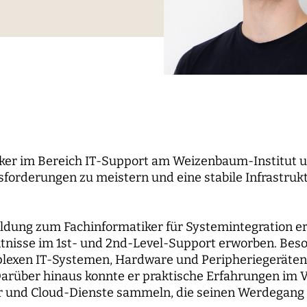
le Propaganda
der Wissenschaft
und...
berichte
nbaum-Filmnacht
pal Investigators
Kommunikation
ken der digitalen
Bildung für die digitale W
 Roundtables
utsrat
Personal
sierung
orium
Finanzen
 digitale Öffentlichkeiten
IT
erk
ENDE
WEITERE SEITEN
ker im Bereich IT-Support am Weizenbaum-Institut u
forderungen zu meistern und eine stabile Infrastrukt
hende
Forschungsprojekte
pal Investigators
Open-Access-
ildung zum Fachinformatiker für Systemintegration e
Publikationsfonds
ships
nisse im 1st- und 2nd-Level-Support erworben. Bes
Das Forschungsprogram
exen IT-Systemen, Hardware und Peripheriegeräten 
Aufbauphase
Darüber hinaus konnte er praktische Erfahrungen im 
r und Cloud-Dienste sammeln, die seinen Werdegang