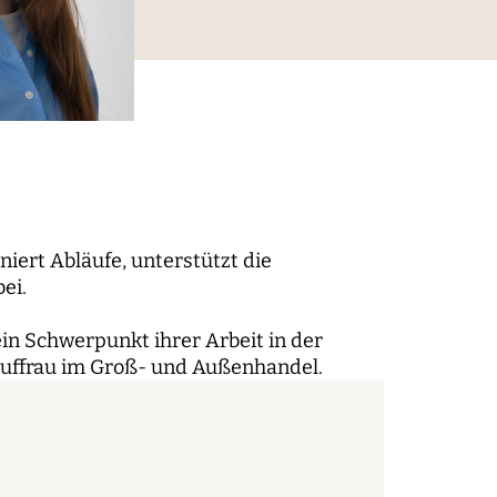
digitaler Prozesse
elt
Technik, Macht und Herrschaft
iert Abläufe, unterstützt die
bei.
ein Schwerpunkt ihrer Arbeit in der
auffrau im Groß- und Außenhandel.
m der