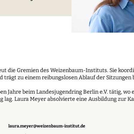
le Propaganda
der Wissenschaft
und...
berichte
nbaum-Filmnacht
pal Investigators
Kommunikation
ken der digitalen
Bildung für die digitale W
 Roundtables
utsrat
Personal
sierung
orium
Finanzen
 digitale Öffentlichkeiten
IT
erk
ENDE
WEITERE SEITEN
ut die Gremien des Weizenbaum-Instituts. Sie koordin
 trägt zu einem reibungslosen Ablauf der Sitzungen 
hende
Forschungsprojekte
ben Jahre beim Landesjugendring Berlin e.V. tätig, wo 
pal Investigators
Open-Access-
 lag. Laura Meyer absolvierte eine Ausbildung zur K
Publikationsfonds
ships
Das Forschungsprogram
Aufbauphase
laura.meyer@weizenbaum-institut.de