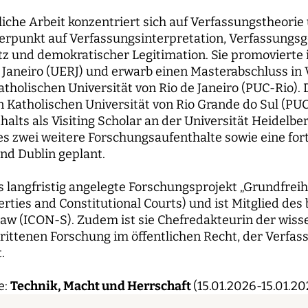
liche Arbeit konzentriert sich auf Verfassungstheori
rpunkt auf Verfassungsinterpretation, Verfassungsge
 und demokratischer Legitimation. Sie promovierte i
e Janeiro (UERJ) und erwarb einen Masterabschluss in
tholischen Universität von Rio de Janeiro (PUC-Rio). 
n Katholischen Universität von Rio Grande do Sul (PUC
alts als Visiting Scholar an der Universität Heidelbe
es zwei weitere Forschungsaufenthalte sowie eine f
und Dublin geplant.
as langfristig angelegte Forschungsprojekt „Grundfrei
ties and Constitutional Courts) und ist Mitglied des 
 Law (ICON-S). Zudem ist sie Chefredakteurin der wisse
hrittenen Forschung im öffentlichen Recht, der Verf
.
e:
Technik, Macht und Herrschaft
(15.01.2026-15.01.20