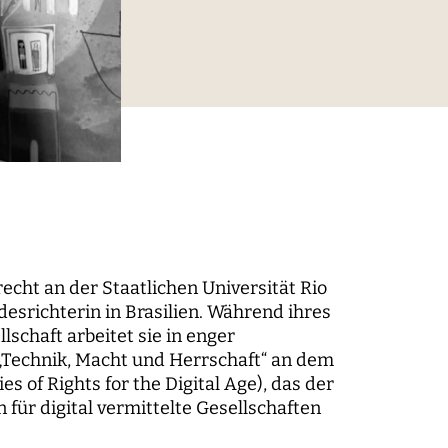
digitaler Prozesse
elt
Technik, Macht und Herrschaft
recht an der Staatlichen Universität Rio
desrichterin in Brasilien. Während ihres
schaft arbeitet sie in enger
 „Technik, Macht und Herrschaft“ an dem
m der
s of Rights for the Digital Age), das der
für digital vermittelte Gesellschaften