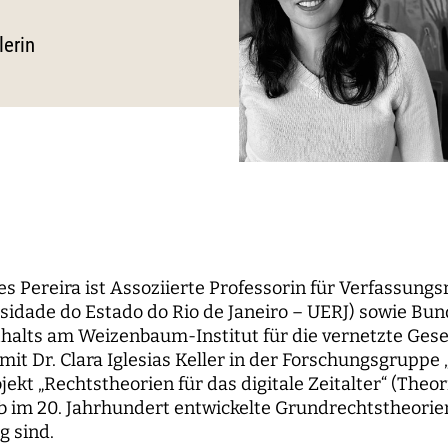
le Propaganda
der Wissenschaft
und...
berichte
nbaum-Filmnacht
pal Investigators
Kommunikation
erin
ken der digitalen
Bildung für die digitale W
 Roundtables
utsrat
Personal
sierung
orium
Finanzen
 digitale Öffentlichkeiten
IT
erk
ENDE
WEITERE SEITEN
hende
Forschungsprojekte
s Pereira ist Assoziierte Professorin für Verfassungs
rsidade do Estado do Rio de Janeiro – UERJ) sowie Bun
pal Investigators
Open-Access-
alts am Weizenbaum-Institut für die vernetzte Gesell
Publikationsfonds
ships
t Dr. Clara Iglesias Keller in der Forschungsgruppe
Das Forschungsprogram
t „Rechtstheorien für das digitale Zeitalter“ (Theorie
Aufbauphase
b im 20. Jahrhundert entwickelte Grundrechtstheorien 
g sind.