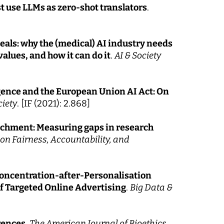
t use LLMs as zero-shot translators
.
eals: why the (medical) AI industry needs
alues, and how it can do it
.
AI & Society
igence and the European Union AI Act: On
ciety
. [IF (2021): 2.868]
richment: Measuring gaps in research
on Fairness, Accountability, and
oncentration-after-Personalisation
of Targeted Online Advertising
.
Big Data &
rences
.
The American Journal of Bioethics
,