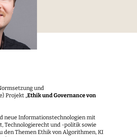
digitaler Prozesse
elt
Technik, Macht und Herrschaft
 „Normsetzung und
) Projekt „
Ethik und Governance von
m der
und neue Informationstechnologien mit
, Technologierecht und -politik sowie
 zu den Themen Ethik von Algorithmen, KI