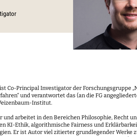
le Propaganda
der Wissenschaft
und...
berichte
nbaum-Filmnacht
pal Investigators
Kommunikation
tigator
ken der digitalen
Bildung für die digitale W
 Roundtables
utsrat
Personal
sierung
orium
Finanzen
 digitale Öffentlichkeiten
IT
erk
ENDE
WEITERE SEITEN
hende
Forschungsprojekte
 ist Co-Principal Investigator der Forschungsgruppe
ahren“ und verantwortet das (an die FG angegliederte
pal Investigators
Open-Access-
eizenbaum-Institut.
Publikationsfonds
ships
Das Forschungsprogram
er und arbeitet in den Bereichen Philosophie, Recht 
Aufbauphase
 KI-Ethik, algorithmische Fairness und Erklärbarkeit
gien. Er ist Autor viel zitierter grundlegender Werke