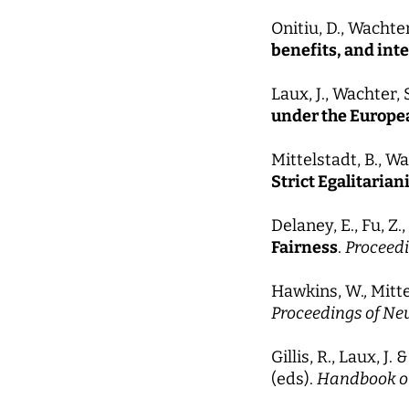
Onitiu, D., Wachter
benefits, and int
Laux, J., Wachter, 
under the Europea
Mittelstadt, B., Wa
Strict Egalitarian
Delaney, E., Fu, Z.
Fairness
.
Proceedi
Hawkins, W.
,
Mitte
Proceedings of Ne
Gillis, R., Laux, J.
(eds).
Handbook on 