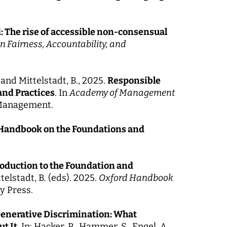
The rise of accessible non-consensual
n Fairness, Accountability, and
 and Mittelstadt, B., 2025.
Responsible
and Practices
. In
Academy of Management
f Management.
Handbook on the Foundations and
roduction to the Foundation and
ttelstadt, B. (eds). 2025.
Oxford Handbook
y Press.
enerative Discrimination: What
t It
. In: Hacker, P., Hammer, S., Engel, A.