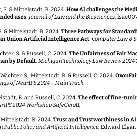
, S. & Mittelstadt, B. 2024.
How AI challenges the Medic
ended uses
.
Journal of Law and the Biosciences
, lsae007
S. & Mittelstadt, B. 2024.
Three Pathways for Standardi
n Union Artificial Intelligence Act
.
Computer Law & Se
chter, S. & Russell, C. 2024.
The Unfairness of Fair Ma
ism by Default
.
Michigan Technology Law Review 2024 3
, Wachter, S., Mittelstadt, B. & Russell, C. 2024.
OxonFair
ngs of NeurIPS 2024 – Main Track.
lstadt, B. and Russell, C. 2024.
The effect of fine-tun
urIPS 2024 Workshop SafeGenAI.
 & Mittelstadt, B. 2024.
Trust and Trustworthiness in AI
Public Policy and Artificial Intelligence,
Edward Elgar
.