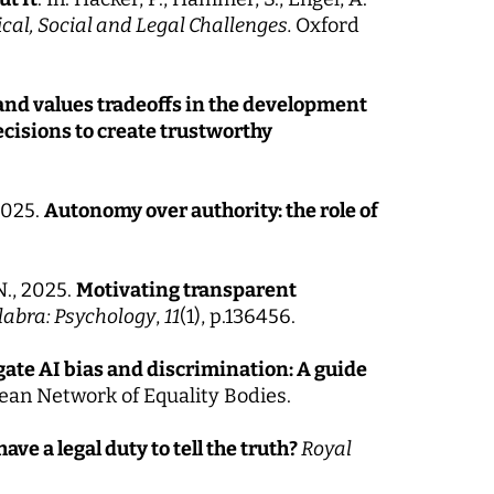
cal, Social and Legal Challenges.
Oxford
and values tradeoffs in the development
decisions to create trustworthy
 2025.
Autonomy over authority: the role of
N., 2025.
Motivating transparent
labra: Psychology
,
11
(1), p.136456.
igate AI bias and discrimination: A guide
pean Network of Equality Bodies.
ve a legal duty to tell the truth?
Royal