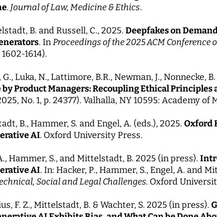
ne
.
Journal of Law, Medicine & Ethics
.
lstadt, B. and Russell, C., 2025.
Deepfakes on Demand: 
enerators
. In
Proceedings of the 2025 ACM Conference o
 1602-1614).
G., Luka, N., Lattimore, B.R., Newman, J., Nonnecke, B.
 by Product Managers: Recoupling Ethical Principles 
2025, No. 1, p. 24377). Valhalla, NY 10595: Academy o
tadt, B., Hammer, S. and Engel, A. (eds.), 2025.
Oxford 
erative AI
.
Oxford University Press.
A., Hammer, S., and Mittelstadt, B. 2025 (in press).
Int
erative AI
. In: Hacker, P., Hammer, S., Engel, A. and Mi
Technical, Social and Legal Challenges.
Oxford Universit
us, F. Z., Mittelstadt, B. & Wachter, S. 2025 (in press).
G
erative AI Exhibits Bias, and What Can be Done Abou