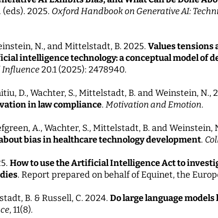
. (eds). 2025.
Oxford Handbook on Generative AI: Techni
nstein, N., and Mittelstadt, B. 2025.
Values tensions 
ficial intelligence technology: a conceptual model of 
 Influence
20.1 (2025): 2478940.
tiu, D., Wachter, S., Mittelstadt, B. and Weinstein, N.,
ation in law compliance
.
Motivation and Emotion
.
fgreen, A., Wachter, S., Mittelstadt, B. and Weinstein, 
bout bias in healthcare technology development
.
Col
25.
How to use the Artificial Intelligence Act to invest
odies
. Report prepared on behalf of Equinet, the Euro
stadt, B. & Russell, C. 2024.
Do large language models ha
nce
, 11(8)
.