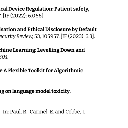
al Device Regulation: Patient safety,
. [IF (2022): 6.066].
sation and Ethical Disclosure by Default
curity Review,
53, 105957.
[IF (2023): 3.3]
.
chine Learning: Levelling Down and
0:1.
: A Flexible Toolkit for Algorithmic
ing on language model toxicity
.
. In: Paul, R., Carmel, E. and Cobbe, J.