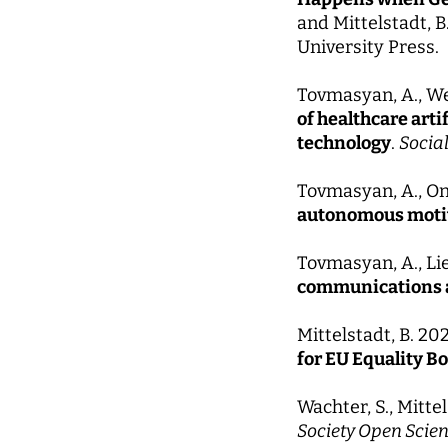
and Mittelstadt, B
University Press.
Tovmasyan, A., Wei
of healthcare arti
technology
.
Social
Tovmasyan, A., Oni
autonomous motiv
Tovmasyan, A., Lie
communications a
Mittelstadt, B. 20
for EU Equality B
Wachter, S., Mittel
Society Open Scie