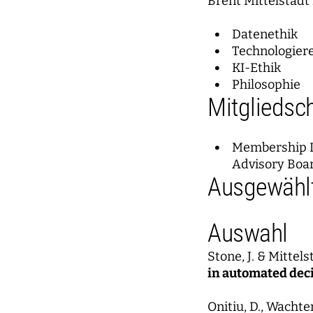
Brent Mittelstadt 
Datenethik
Technologier
KI-Ethik
Philosophie
Mitgliedsc
Membership In
Advisory Boar
Ausgewählt
Auswahl
Stone, J. & Mittels
in automated dec
Onitiu, D., Wachter