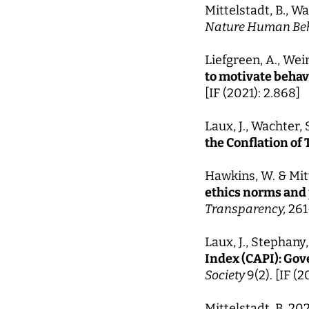
Mittelstadt, B., Wa
Nature Human Be
Liefgreen, A., Wein
to motivate behavi
[IF (2021): 2.868]
Laux, J., Wachter, 
the Conflation of
Hawkins, W. & Mitt
ethics norms and 
Transparency,
261
Laux, J., Stephany,
Index (CAPI): Gov
Society
9(2). [IF (2
Mittelstadt, B. 20