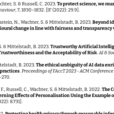
chter, S. & Russell, C. 2023.
To protect science, we mus
haviour
, 7, 1830–1832. [IF (2022): 29.9].
stein, N., Wachter, S. & Mittelstadt, B. 2023.
Beyond id
oural change in line with fairness and transparency v
S. & Mittelstadt, B. 2023.
Trustworthy Artificial Intell
 Trustworthiness and the Acceptability of Risk
.
AI & So
elstadt, B. 2023.
The ethical ambiguity of AI data en
practices
.
Proceedings of FAccT 2023 - ACM Conference 
-270.
 F., Russell, C., Wachter, S. & Mittelstadt, B. 2022.
The C
erning Effects of Personalisation Using the Example 
022): 8.731].
22.
Protecting health privacy through reasonable infe