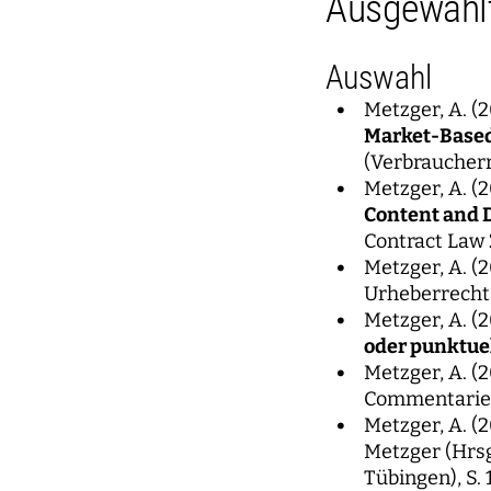
Ausgewählt
Auswahl
Metzger, A. (
Market-Based
(Verbraucherr
Metzger, A. (
Content and D
Contract Law 
Metzger, A. (
Urheberrecht, 
Metzger, A. (
oder punktue
Metzger, A. (
Commentaries 
Metzger, A. (
Metzger (Hrsg
Tübingen), S. 1