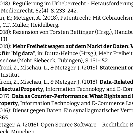
2018): Regulierung im Urheberrecht - Herausforderung
Medienrecht, 62(4), S. 233-242.
man, E.; Metzger, A. (2018), Patentrecht: Mit Gebrauch
 C.F. Müller, Heidelberg.
2018): Rezension von Torsten Bettinger (Hrsg.), Han
131.
2018):
Mehr Freiheit wagen auf dem Markt der Daten:
für "big data"
, in: Dutta/Heinze (Hrsg.), Mehr Freih
sedow (Mohr Siebecck, Tübingen), S. 131-152.
roni, Z., Mischau, L., & Metzger, J. (2018):
Statement on
nstitut.
roni, Z., Mischau, L., & Metzger, J. (2018):
Data-Related 
ellectual Property
, Information Technology and E-Comm
017):
Data as Counter-Performance: What Rights and Du
Property
, Information Technology and E-Commerce Law, 
016): Dienst gegen Daten: Ein synallagmatischer Vertrag
-865.
Metzger, A. (2016): Open Source Software – Rechtlich
 Beck, München.