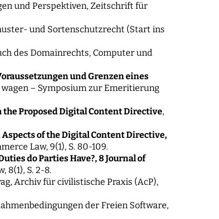
en und Perspektiven, Zeitschrift für
smuster- und Sortenschutzrecht (Start ins
dbuch des Domainrechts, Computer und
 Voraussetzungen und Grenzen eines
eit wagen – Symposium zur Emeritierung
 the Proposed Digital Content Directive
,
Aspects of the Digital Content Directive,
erce Law, 9(1), S. 80-109.
ties do Parties Have?, 8 Journal of
8(1), S. 2-8.
, Archiv für civilistische Praxis (AcP),
e Rahmenbedingungen der Freien Software,