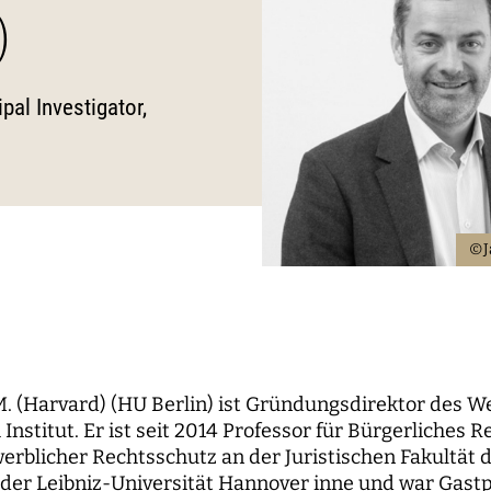
)
le Propaganda
der Wissenschaft
und...
berichte
nbaum-Filmnacht
pal Investigators
Kommunikation
ken der digitalen
Bildung für die digitale W
 Roundtables
utsrat
Personal
sierung
pal Investigator,
orium
Finanzen
 digitale Öffentlichkeiten
IT
erk
ENDE
WEITERE SEITEN
©J
hende
Forschungsprojekte
pal Investigators
Open-Access-
Publikationsfonds
ships
M. (Harvard) (HU Berlin) ist Gründungsdirektor des W
Das Forschungsprogram
 Institut. Er ist seit 2014 Professor für Bürgerliches
Aufbauphase
rblicher Rechtsschutz an der Juristischen Fakultät d
 der Leibniz-Universität Hannover inne und war Gastp