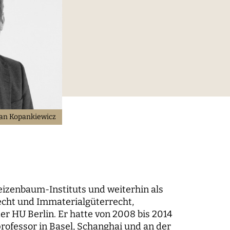
digitaler Prozesse
elt
Technik, Macht und Herrschaft
an Kopankiewicz
eizenbaum-Instituts und weiterhin als
m der
 Recht und Immaterialgüterrecht,
er HU Berlin. Er hatte von 2008 bis 2014
rofessor in Basel, Schanghai und an der