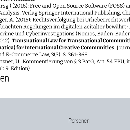
Hrsg.) (2016): Free and Open Source Software (FOSS) a
nalysis, Verlag Springer International Publishing, Ch
zger, A. (2015): Rechtsverfolgung bei Urheberrechtsve
ebrachten Regelungen im digitalen Zeitalter bewährt?, 
rcrime und Cyberinvestigations (Nomos, Baden-Baden)
012):
Transnational Law for Transnational Communiti
matica) for International Creative Communities
, Jour
d E-Commerce Law, 3(3), S. 361-368.
Fitzner, U.: Kommentierung von § 3 PatG, Art. 54 EPÜ, 
b 9. Edition).
nen
Personen