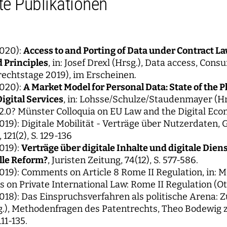
e Publikationen
2020):
Access to and Porting of Data under Contract L
 Principles
, in: Josef Drexl (Hrsg.), Data access, Con
echtstage 2019), im Erscheinen.
2020):
A Market Model for Personal Data: State of the P
igital Services
, in: Lohsse/Schulze/Staudenmayer (H
2.0? Münster Colloquia on EU Law and the Digital Econ
2019): Digitale Mobilität - Verträge über Nutzerdaten
121(2), S. 129-136
2019):
Verträge über digitale Inhalte und digitale Di
lle Reform?
, Juristen Zeitung, 74(12), S. 577-586.
2019): Comments on Article 8 Rome II Regulation, in:
on Private International Law: Rome II Regulation (Ott
2018): Das Einspruchsverfahren als politische Arena: Z
.), Methodenfragen des Patentrechts, Theo Bodewig 
11-135.