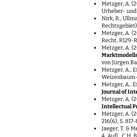
Metzger, A. (
Urheber- und 
Nirk, R.; Ull
Rechtsgebiet),
Metzger, A. (
Recht, R129-R
Metzger, A. (
Marktmodells 
von Jürgen Ba
Metzger, A., Ef
Weizenbaum-I
Metzger, A., Ef
Journal of Int
Metzger, A. (2
Intellectual 
Metzger, A. (2
216(6), S. 817
Jaeger, T. & 
4. Aufl., C.H.