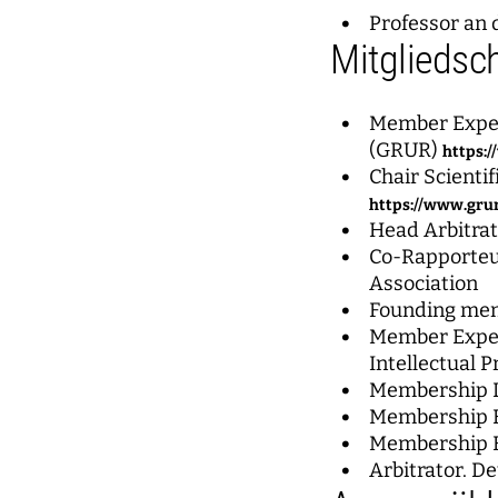
Professor an 
Mitgliedsc
Member Expert
(GRUR)
https:/
Chair Scienti
https://www.grur
Head Arbitrat
Co-Rapporteur
Association
Founding memb
Member Expert
Intellectual 
Membership De
Membership E
Membership E
Arbitrator. De