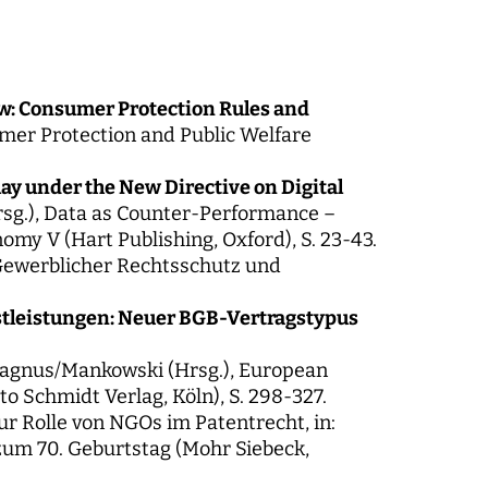
aw: Consumer Protection Rules and
sumer Protection and Public Welfare
lay under the New Directive on Digital
rsg.), Data as Counter-Performance –
omy V (Hart Publishing, Oxford), S. 23-43.
, Gewerblicher Rechtsschutz und
enstleistungen: Neuer BGB-Vertragstypus
 Magnus/Mankowski (Hrsg.), European
o Schmidt Verlag, Köln), S. 298-327.
ur Rolle von NGOs im Patentrecht, in:
zum 70. Geburtstag (Mohr Siebeck,