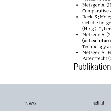
Metzger, A. (
Comparative A
Beck, S.; Met
sich die herg
(Hrsg.), Cybe
Metzger, A. (2
(or Lex Infor
Technology an
Metzger, A., 
Patentrecht (a
Publikatio
...
News
Institut