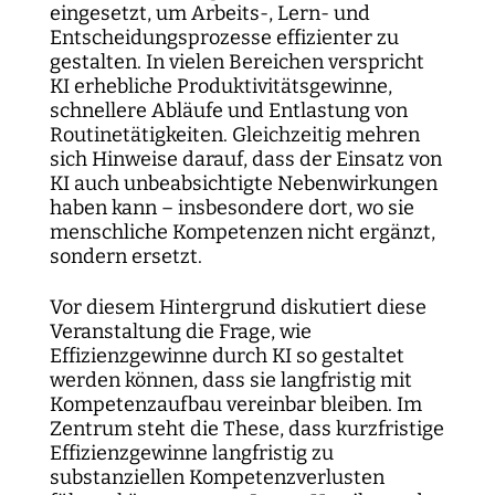
Kartographie der Digitalisierungsforschung
Einzelpublikationen
Forschungsmanagement
Normsetzung und Entscheidungsverfahren
WEIZENBAUM DIGITAL SCIENCE CENTER
Weizenbaum-Podcasts
eingesetzt, um Arbeits-, Lern- und
Propaganda
Weizenbaum Library
Karriereförderung
Pizza und...
Jahresberichte
Weizenbaum-Filmnacht
Principal Investigators
Digitalisierung und Öffnung der Wissenschaft
DigiMeet
Entscheidungsprozesse effizienter zu
Institut
Transfer und Dialog
Digitalisierung und vernetzte Sicherheit
Zusammenhalt in der vernetzten Gesellschaft
gestalten. In vielen Bereichen verspricht
Dynamiken der digitalen Mobilisierung
FORSCHENDE
Open-Access-Publikationsfonds
Stellenangebote
Metaforschung
Policy Roundtables
Institutsrat
Bildung für die digitale Welt
KI erhebliche Produktivitätsgewinne,
Kommunikation
Sicherheit und Transparenz digitaler
Lokale digitale Öffentlichkeiten
schnellere Abläufe und Entlastung von
Fellowships
Forschungssynthesen
Kuratorium
Prozesse
WEITERE SEITEN
Forschende
Routinetätigkeiten. Gleichzeitig mehren
Personal
Presse
Weizenbaum Panel
sich Hinweise darauf, dass der Einsatz von
Beirat
Technik, Macht und Herrschaft
Principal Investigators
Finanzen
KI auch unbeabsichtigte Nebenwirkungen
Forschungsprojekte
Methodenlab
Netzwerk
haben kann – insbesondere dort, wo sie
Fellowships
IT
Newsletter
menschliche Kompetenzen nicht ergänzt,
Open-Access-Publikationsfonds
sondern ersetzt.
Das Forschungsprogramm der Aufbauphase
Vor diesem Hintergrund diskutiert diese
Veranstaltung die Frage, wie
Effizienzgewinne durch KI so gestaltet
werden können, dass sie langfristig mit
Kompetenzaufbau vereinbar bleiben. Im
Zentrum steht die These, dass kurzfristige
Effizienzgewinne langfristig zu
substanziellen Kompetenzverlusten