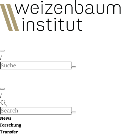
/
/
News
Forschung
Transfer