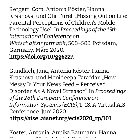
Bergert, Cora, Antonia Köster, Hanna
Krasnova, und Ofir Turel. „Missing Out on Life:
Parental Perceptions of Children’s Mobile
Technology Use“. In
Proceedings of the 15th
International Conference on
Wirtschaftsinformatik
, 568–583. Potsdam,
Germany. März 2020.
https://doi.org/10/gg6zzr
.
Gundlach, Jana, Antonia Köster, Hanna
Krasnova, und Monideepa Tarafdar. „How
Messy Is Your News Feed – Perceived
Disorder As A Novel Stressor“. In
Proceedings
of the 28th European Conference on
Information Systems (ECIS)
, 1–18. A Virtual AIS
Conference. Juni 2020.
https://aisel.aisnet.org/ecis2020_rp/101
.
Köster, Antonia, Annika Baumann, Hanna