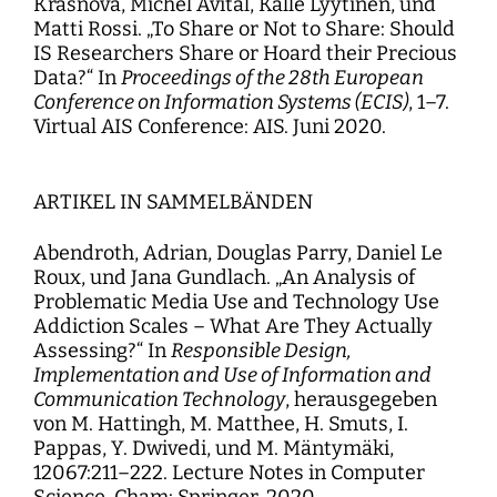
Krasnova, Michel Avital, Kalle Lyytinen, und
Matti Rossi. „To Share or Not to Share: Should
IS Researchers Share or Hoard their Precious
Data?“ In
Proceedings of the 28th European
Conference on Information Systems (ECIS)
, 1–7.
Virtual AIS Conference: AIS. Juni 2020.
ARTIKEL IN SAMMELBÄNDEN
Abendroth, Adrian, Douglas Parry, Daniel Le
Roux, und Jana Gundlach. „An Analysis of
Problematic Media Use and Technology Use
Addiction Scales – What Are They Actually
Assessing?“ In
Responsible Design,
Implementation and Use of Information and
Communication Technology
, herausgegeben
von M. Hattingh, M. Matthee, H. Smuts, I.
Pappas, Y. Dwivedi, und M. Mäntymäki,
12067:211–222. Lecture Notes in Computer
Science. Cham: Springer. 2020.