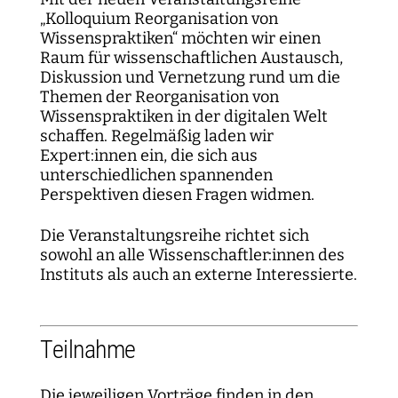
Kartographie der Digitalisierungsforschung
Einzelpublikationen
Forschungsmanagement
Normsetzung und Entscheidungsverfahren
WEIZENBAUM DIGITAL SCIENCE CENTER
Weizenbaum-Podcasts
Propaganda
Weizenbaum Library
Karriereförderung
„Kolloquium Reorganisation von
Pizza und...
Jahresberichte
Weizenbaum-Filmnacht
Principal Investigators
Digitalisierung und Öffnung der Wissenschaft
DigiMeet
Institut
Wissenspraktiken“ möchten wir einen
Transfer und Dialog
Digitalisierung und vernetzte Sicherheit
Zusammenhalt in der vernetzten Gesellschaft
Dynamiken der digitalen Mobilisierung
FORSCHENDE
Open-Access-Publikationsfonds
Stellenangebote
Metaforschung
Raum für wissenschaftlichen Austausch,
Policy Roundtables
Institutsrat
Bildung für die digitale Welt
Kommunikation
Sicherheit und Transparenz digitaler
Diskussion und Vernetzung rund um die
Lokale digitale Öffentlichkeiten
Fellowships
Forschungssynthesen
Kuratorium
Prozesse
Themen der Reorganisation von
WEITERE SEITEN
Forschende
Personal
Presse
Wissenspraktiken in der digitalen Welt
Weizenbaum Panel
Beirat
Technik, Macht und Herrschaft
schaffen. Regelmäßig laden wir
Principal Investigators
Finanzen
Expert:innen ein, die sich aus
Forschungsprojekte
Methodenlab
Netzwerk
unterschiedlichen spannenden
Fellowships
IT
Newsletter
Open-Access-Publikationsfonds
Perspektiven diesen Fragen widmen.
Das Forschungsprogramm der Aufbauphase
Die Veranstaltungsreihe richtet sich
sowohl an alle Wissenschaftler:innen des
Instituts als auch an externe Interessierte.
Teilnahme
Die jeweiligen Vorträge finden in den